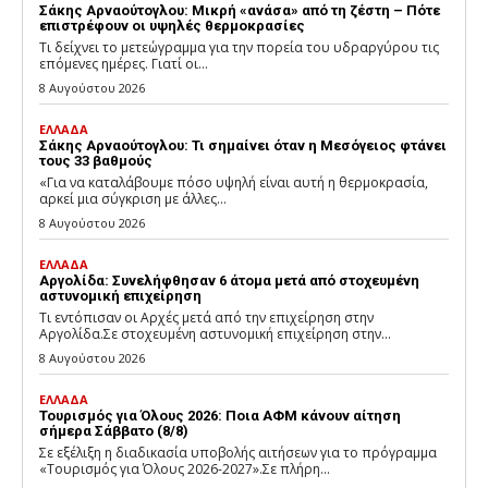
Σάκης Αρναούτογλου: Μικρή «ανάσα» από τη ζέστη – Πότε
επιστρέφουν οι υψηλές θερμοκρασίες
Τι δείχνει το μετεώγραμμα για την πορεία του υδραργύρου τις
επόμενες ημέρες. Γιατί οι...
8 Αυγούστου 2026
ΕΛΛΑΔΑ
Σάκης Αρναούτογλου: Τι σημαίνει όταν η Μεσόγειος φτάνει
τους 33 βαθμούς
«Για να καταλάβουμε πόσο υψηλή είναι αυτή η θερμοκρασία,
αρκεί μια σύγκριση με άλλες...
8 Αυγούστου 2026
ΕΛΛΑΔΑ
Αργολίδα: Συνελήφθησαν 6 άτομα μετά από στοχευμένη
αστυνομική επιχείρηση
Τι εντόπισαν οι Αρχές μετά από την επιχείρηση στην
Αργολίδα.Σε στοχευμένη αστυνομική επιχείρηση στην...
8 Αυγούστου 2026
ΕΛΛΑΔΑ
Τουρισμός για Όλους 2026: Ποια ΑΦΜ κάνουν αίτηση
σήμερα Σάββατο (8/8)
Σε εξέλιξη η διαδικασία υποβολής αιτήσεων για το πρόγραμμα
«Τουρισμός για Όλους 2026-2027».Σε πλήρη...