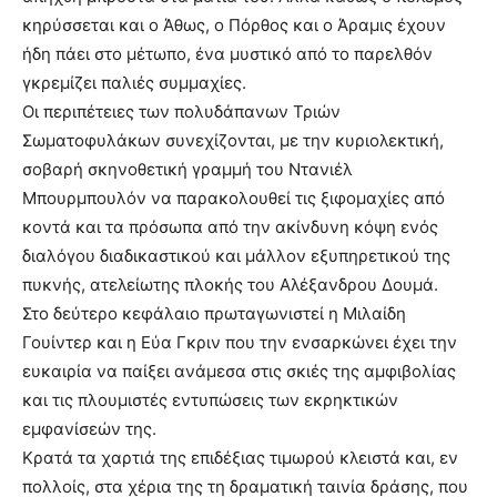
κηρύσσεται και ο Άθως, ο Πόρθος και ο Άραμις έχουν
ήδη πάει στο μέτωπο, ένα μυστικό από το παρελθόν
γκρεμίζει παλιές συμμαχίες.
Οι περιπέτειες των πολυδάπανων Τριών
Σωματοφυλάκων συνεχίζονται, με την κυριολεκτική,
σοβαρή σκηνοθετική γραμμή του Ντανιέλ
Μπουρμπουλόν να παρακολουθεί τις ξιφομαχίες από
κοντά και τα πρόσωπα από την ακίνδυνη κόψη ενός
διαλόγου διαδικαστικού και μάλλον εξυπηρετικού της
πυκνής, ατελείωτης πλοκής του Αλέξανδρου Δουμά.
Στο δεύτερο κεφάλαιο πρωταγωνιστεί η Μιλαίδη
Γουίντερ και η Εύα Γκριν που την ενσαρκώνει έχει την
ευκαιρία να παίξει ανάμεσα στις σκιές της αμφιβολίας
και τις πλουμιστές εντυπώσεις των εκρηκτικών
εμφανίσεών της.
Κρατά τα χαρτιά της επιδέξιας τιμωρού κλειστά και, εν
πολλοίς, στα χέρια της τη δραματική ταινία δράσης, που