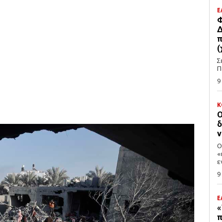
Ε
Φ
Δ
π
(
Σ
Π
9
Κ
Ο
δ
ν
Ο
«
ε
9
Ε
«
π