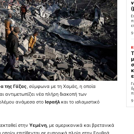
ν
(
Ε
π
ε
9
Κ
Τ
μ
σ
κ
ε
Γ
α της Γάζας
, σύμφωνα με τη Χαμάς, η οποία
δ
π
αι αντιμετωπίζει νέα πλήρη διακοπή των
9
πολέμου ανάμεσα στο
Ισραήλ
και το ισλαμιστικό
πεκταθεί στην
Υεμένη
, με αμερικανικά και βρετανικά
ι οποίοι επιτίθενται σε εμπορικά πλοία στην Ερυθρά