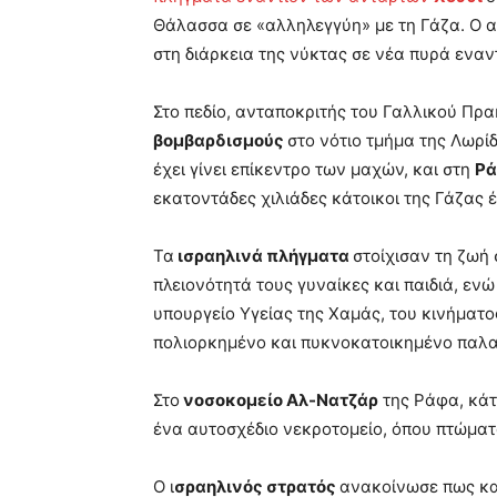
Θάλασσα σε «αλληλεγγύη» με τη Γάζα. Ο 
στη διάρκεια της νύκτας σε νέα πυρά εναν
Στο πεδίο, ανταποκριτής του Γαλλικού Πρ
βομβαρδισμούς
στο νότιο τμήμα της Λωρί
έχει γίνει επίκεντρο των μαχών, και στη
Ρ
εκατοντάδες χιλιάδες κάτοικοι της Γάζας
Τα
ισραηλινά πλήγματα
στοίχισαν τη ζωή
πλειονότητά τους γυναίκες και παιδιά, ενώ
υπουργείο Υγείας της Χαμάς, του κινήματο
πολιορκημένο και πυκνοκατοικημένο παλα
Στο
νοσοκομείο Αλ-Νατζάρ
της Ράφα, κάτ
ένα αυτοσχέδιο νεκροτομείο, όπου πτώματ
Ο ι
σραηλινός στρατός
ανακοίνωσε πως κα