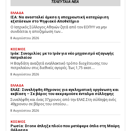
ΤΕΛΕΥΤΑΙΑ ΝΕΑ
ΕΛΛΑΔΑ
ΙΣΑ: Να ανασταλεί άμεσα η υποχρεωτική καταχώριση
εξετάσεων στο Ψηφιακό Αποθετήριο
Ο Ιατρικός Σύλλογος Αθηνών ζητά από τον ΕΟΠΥΥ να μην
συνδέεται η αποζημίωση των...
8 Αυγούστου 2026
ΚΟΣΜΟΣ
Ιράκ: Συνομιλίες με το Ιράν για νέο μηχανισμό εξαγωγής
πετρελαίου
Η Βαγδάτη αναζητά εναλλακτικό τρόπο διοχέτευσης του
πετρελαίου στις διεθνείς αγορές. Έως 1,75 εκατ....
8 Αυγούστου 2026
ΕΛΛΑΔΑ
ΕΛΑΣ: Συνελήφθη 49χρονος για εγκληματική οργάνωση και
εκβίαση – Σε βάρος του εκκρεμούσε ένταλμα σύλληψης
Συνελήφθη και ένας 37χρονος από την ΕΛΑΣ.Στη σύλληψη ενός
49χρονου σε βάρος του οποίου...
8 Αυγούστου 2026
ΚΟΣΜΟΣ
Ρωσία: Drone έπληξε πλοίο που μετέφερε όπλα στη Μαύρη
Θάλασσα