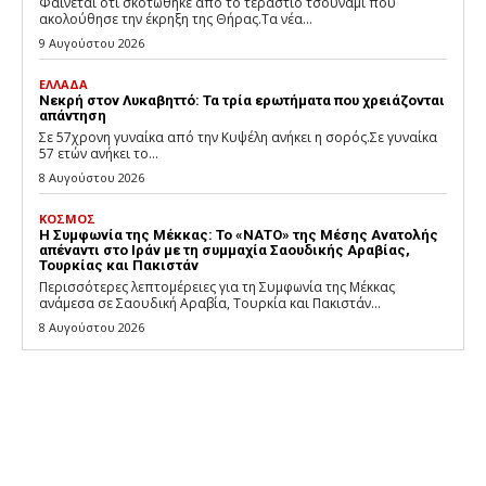
Φαίνεται ότι σκοτώθηκε από το τεράστιο τσουνάμι που
ακολούθησε την έκρηξη της Θήρας.Τα νέα...
9 Αυγούστου 2026
ΕΛΛΑΔΑ
Νεκρή στον Λυκαβηττό: Τα τρία ερωτήματα που χρειάζονται
απάντηση
Σε 57χρονη γυναίκα από την Κυψέλη ανήκει η σορός.Σε γυναίκα
57 ετών ανήκει το...
8 Αυγούστου 2026
ΚΟΣΜΟΣ
Η Συμφωνία της Μέκκας: Το «ΝΑΤΟ» της Μέσης Ανατολής
απέναντι στο Ιράν με τη συμμαχία Σαουδικής Αραβίας,
Τουρκίας και Πακιστάν
Περισσότερες λεπτομέρειες για τη Συμφωνία της Μέκκας
ανάμεσα σε Σαουδική Αραβία, Τουρκία και Πακιστάν...
8 Αυγούστου 2026