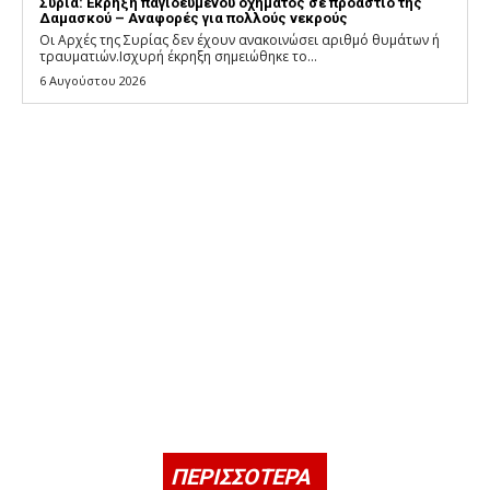
Συρία: Έκρηξη παγιδευμένου οχήματος σε προάστιο της
Δαμασκού – Αναφορές για πολλούς νεκρούς
Οι Αρχές της Συρίας δεν έχουν ανακοινώσει αριθμό θυμάτων ή
τραυματιών.Ισχυρή έκρηξη σημειώθηκε το...
6 Αυγούστου 2026
ΠΕΡΙΣΣΟΤΕΡΑ