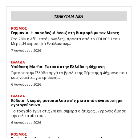
ΤΕΛΕΥΤΑΙΑ ΝΕΑ
ΚΟΣΜΟΣ
Γερμανία: Η ακροδεξιά άνοιξε τη διαφορά με τον Μερτς
Στο 28% η AfD, επτά μονάδες μπροστά από το CDU/CSU του
Μερτς.Η ακροδεξιά Εναλλακτική...
7 Αυγούστου 2026
ΕΛΛΑΔΑ
Υπόθεση Marfin: Έφτασε στην Ελλάδα η 46χρονη
Έφτασε στην Ελλάδα αργά το βράδυ της Πέμπτης η 46χρονη που
κατηγορείται για εμπλοκή...
6 Αυγούστου 2026
ΕΛΛΑΔΑ
Εύβοια: Νεκρός μοτοσικλετιστής μετά από σύγκρουση με
αγριογούρουνο
Το τροχαίο έγινε στις 2/8 και σήμερα ο άτυχος 37χρονος άφησε
την τελευταία του...
6 Αυγούστου 2026
ΚΟΣΜΟΣ