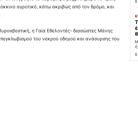
8
κόκκινο αγροτικό, κάτω ακριβώς από τον δρόμο, και
.
Κ
Τ
έ
η Πυροσβεστική, η Γαία Εθελοντές- διασώστες Μάνης
θ
η απεγκλωβισμού του νεκρού οδηγού και ανάσυρσης του
Μ
ή
8