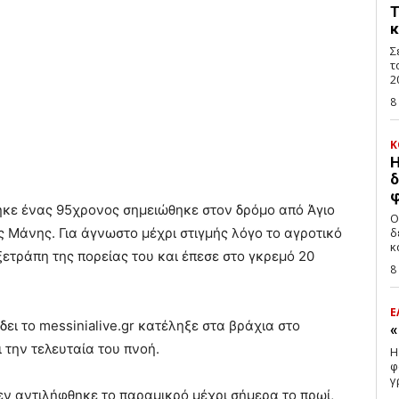
Τ
κ
Σ
τ
2
8
Κ
Η
δ
φ
ηκε ένας 95χρονος σημειώθηκε στον δρόμο από Άγιο
Ο
 Μάνης. Για άγνωστο μέχρι στιγμής λόγο το αγροτικό
δ
κ
ετράπη της πορείας του και έπεσε στο γκρεμό 20
8
Ε
ει το messinialive.gr κατέληξε στα βράχια στο
«
 την τελευταία του πνοή.
Η
φ
γ
δεν αντιλήφθηκε το παραμικρό μέχρι σήμερα το πρωί,