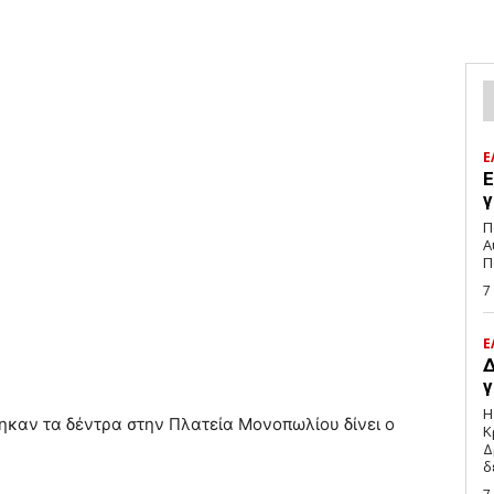
Ε
Ε
γ
Π
Α
Π
7
Ε
Δ
γ
Η
ηκαν τα δέντρα στην Πλατεία Μονοπωλίου δίνει ο
Κ
Δ
δ