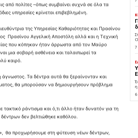
7
ις από πολίτες –όπως συμβαίνει συχνά σε όλα τα
διες υπηρεσίες κρίνεται επιβεβλημένη.
Κ
Γ
δ
Διευθύντρια της Υπηρεσίας Καθαριότητας και Πρασίνου
Σ
τος Πρασίνου Αγγελική Αποστόλη αλλά και η Τεχνική
C
τείας που κόπηκαν ήταν άρρωστα από τον Μαύρο
7
ναι μια σοβαρή ασθένεια και ταλαιπωρεί τα
ολύ καιρό.
Ε
Υ
Ε
η άγνωστος. Τα δέντρα αυτά θα ξεραίνονταν και
Έ
σματος, θα μπορούσαν να δημιουργήσουν πρόβλημα
η
6
 τακτικό ράντισμα και ό,τι άλλο ήταν δυνατόν για τη
ν δέντρων δεν βελτιώθηκε καθόλου.
l», θα προχωρήσουμε στη φύτευση νέων δέντρων,