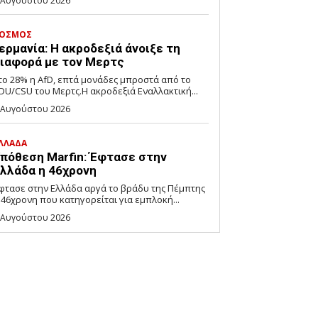
 Αυγούστου 2026
ΟΣΜΟΣ
ερμανία: Η ακροδεξιά άνοιξε τη
ιαφορά με τον Μερτς
το 28% η AfD, επτά μονάδες μπροστά από το
DU/CSU του Μερτς.Η ακροδεξιά Εναλλακτική...
 Αυγούστου 2026
ΛΛΑΔΑ
πόθεση Marfin: Έφτασε στην
λλάδα η 46χρονη
φτασε στην Ελλάδα αργά το βράδυ της Πέμπτης
 46χρονη που κατηγορείται για εμπλοκή...
 Αυγούστου 2026