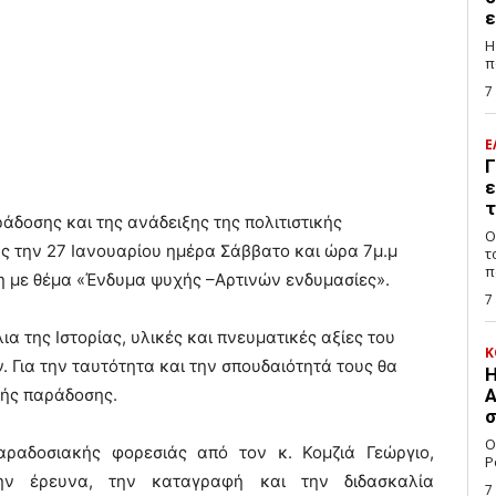
ε
Η
π
7
Ε
Γ
ε
τ
άδοσης και της ανάδειξης της πολιτιστικής
Ο
ς την 27 Ιανουαρίου ημέρα Σάββατο και ώρα 7μ.μ
τ
π
η με θέμα «Ένδυμα ψυχής –Αρτινών ενδυμασίες».
7
ια της Ιστορίας, υλικές και πνευματικές αξίες του
Κ
 Για την ταυτότητα και την σπουδαιότητά τους θα
Η
κής παράδοσης.
Α
σ
Ο
ραδοσιακής φορεσιάς από τον κ. Κομζιά Γεώργιο,
P
την έρευνα, την καταγραφή και την διδασκαλία
7