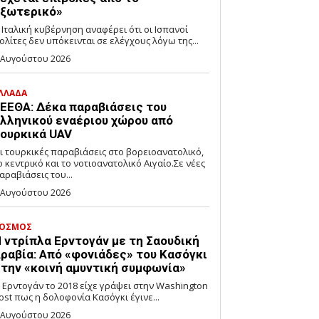
ξωτερικό»
 Ιταλική κυβέρνηση αναφέρει ότι οι Ισπανοί
ολίτες δεν υπόκεινται σε ελέγχους λόγω της...
 Αυγούστου 2026
ΛΛΑΔΑ
ΕΕΘΑ: Δέκα παραβιάσεις του
λληνικού εναέριου χώρου από
ουρκικά UAV
ι τουρκικές παραβιάσεις στο βορειοανατολικό,
ο κεντρικό και το νοτιοανατολικό Αιγαίο.Σε νέες
αραβιάσεις του...
 Αυγούστου 2026
ΟΣΜΟΣ
 ντρίπλα Ερντογάν με τη Σαουδική
ραβία: Από «φονιάδες» του Κασόγκι
την «κοινή αμυντική συμφωνία»
 Ερντογάν το 2018 είχε γράψει στην Washington
ost πως η δολοφονία Κασόγκι έγινε...
 Αυγούστου 2026