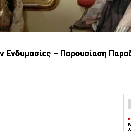
ν Ενδυμασίες – Παρουσίαση Παραδ
Κ
Μ
δ