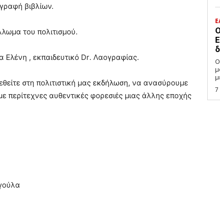
γραφή βιβλίων.
Ε
Ο
λωμα του πολιτισμού.
Ε
δ
α Ελένη , εκπαιδευτικό
Dr
. Λαογραφίας.
Ο
μ
μ
ρεθείτε στη πολιτιστική μας εκδήλωση, να ανασύρουμε
7
ε περίτεχνες αυθεντικές φορεσιές μιας άλλης εποχής
γούλα