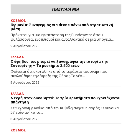
ΤΕΛΕΥΤΑΙΑ ΝΕΑ
ΚΟΣΜΟΣ
Γερμανία: Συναγερμός για drone πάνω από στρατιωτική
βάση
Πρόκειται για μια εγκατάσταση της Bundeswehr όπου
φυλάσσονται εξοπλισμοί και ανταλλακτικά σε μια υπόγεια...
9 Αυγούστου 2026
ΕΛΛΑΔΑ
Ο έφηβος που μπορεί να ξαναγράψει την ιστορία της
Σαντορίνης – Το μυστήριο 3.500 ετών
Φαίνεται ότι σκοτώθηκε από το τεράστιο τσουνάμι που
ακολούθησε την έκρηξη της Θήρας.Τα νέα...
9 Αυγούστου 2026
ΕΛΛΑΔΑ
Νεκρή στον Λυκαβηττό: Τα τρία ερωτήματα που χρειάζονται
απάντηση
Σε 57χρονη γυναίκα από την Κυψέλη ανήκει η σορός.Σε γυναίκα
57 ετών ανήκει το...
8 Αυγούστου 2026
ΚΟΣΜΟΣ