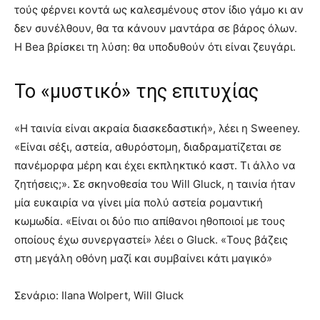
τούς φέρνει κοντά ως καλεσµένους στον ίδιο γάµο κι αν
δεν συνέλθουν, θα τα κάνουν µαντάρα σε βάρος όλων.
Η Bea βρίσκει τη λύση: θα υποδυθούν ότι είναι ζευγάρι.
Το «μυστικό» της επιτυχίας
«Η ταινία είναι ακραία διασκεδαστική», λέει η Sweeney.
«Είναι σέξι, αστεία, αθυρόστοµη, διαδραµατίζεται σε
πανέµορφα µέρη και έχει εκπληκτικό καστ. Τι άλλο να
ζητήσεις;». Σε σκηνοθεσία του Will Gluck, η ταινία ήταν
µία ευκαιρία να γίνει µία πολύ αστεία ροµαντική
κωµωδία. «Είναι οι δύο πιο απίθανοι ηθοποιοί µε τους
οποίους έχω συνεργαστεί» λέει ο Gluck. «Τους βάζεις
στη µεγάλη οθόνη µαζί και συµβαίνει κάτι µαγικό»
Σενάριο: Ilana Wolpert, Will Gluck