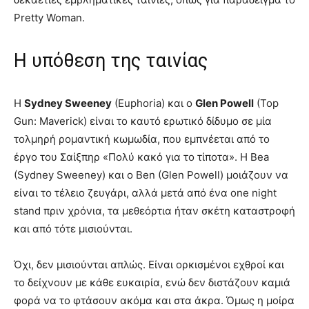
Pretty Woman.
Η υπόθεση της ταινίας
Η
Sydney Sweeney
(Euphoria) και ο
Glen Powell
(Top
Gun: Maverick) είναι το καυτό ερωτικό δίδυµο σε µία
τολµηρή ροµαντική κωµωδία, που εµπνέεται από τo
έργο του Σαίξπηρ «Πολύ κακό για το τίποτα». Η Bea
(Sydney Sweeney) και ο Ben (Glen Powell) µοιάζουν να
είναι το τέλειο ζευγάρι, αλλά µετά από ένα one night
stand πριν χρόνια, τα µεθεόρτια ήταν σκέτη καταστροφή
και από τότε µισιούνται.
Όχι, δεν µισιούνται απλώς. Είναι ορκισµένοι εχθροί και
το δείχνουν µε κάθε ευκαιρία, ενώ δεν διστάζουν καµιά
φορά να το φτάσουν ακόµα και στα άκρα. Όµως η µοίρα