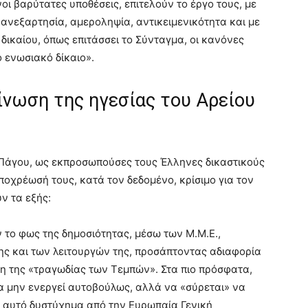
νοι βαρύτατες υποθέσεις, επιτελούν το έργο τους, με
 ανεξαρτησία, αμεροληψία, αντικειμενικότητα και με
ικαίου, όπως επιτάσσει το Σύνταγμα, οι κανόνες
ο ενωσιακό δίκαιο».
ίνωση της ηγεσίας του Αρείου
 Πάγου, ως εκπροσωπούσες τους Έλληνες δικαστικούς
ποχρέωσή τους, κατά τον δεδομένο, κρίσιμο για τον
ν τα εξής:
 το φως της δημοσιότητας, μέσω των Μ.Μ.Ε.,
ης και των λειτουργών της, προσάπτοντας αδιαφορία
ση της «τραγωδίας των Τεμπών». Στα πιο πρόσφατα,
να μην ενεργεί αυτοβούλως, αλλά να «σύρεται» να
ο αυτό δυστύχημα από την Ευρωπαία Γενική