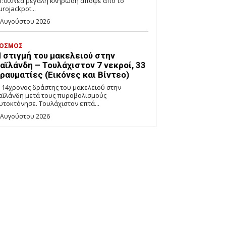
1:00.Νέα μεγάλη κλήρωση απόψε από το
urojackpot...
 Αυγούστου 2026
ΟΣΜΟΣ
 στιγμή του μακελειού στην
αϊλάνδη – Τουλάχιστον 7 νεκροί, 33
ραυματίες (Εικόνες και Βίντεο)
 14χρονος δράστης του μακελειού στην
αϊλάνδη μετά τους πυροβολισμούς
αυτοκτόνησε. Τουλάχιστον επτά...
 Αυγούστου 2026