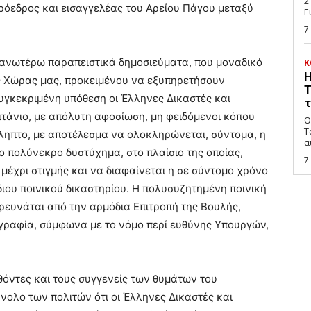
2
πρόεδρος και εισαγγελέας του Αρείου Πάγου μεταξύ
E
7
 ανωτέρω παραπειστικά δημοσιεύματα, που μοναδικό
Κ
Η
ς Χώρας μας, προκειμένου να εξυπηρετήσουν
Τ
υγκεκριμένη υπόθεση οι Έλληνες Δικαστές και
τ
τιτάνιο, με απόλυτη αφοσίωση, μη φειδόμενοι κόπου
Ο
Τ
ληπτο, με αποτέλεσμα να ολοκληρώνεται, σύντομα, η
ο πολύνεκρο δυστύχημα, στο πλαίσιο της οποίας,
7
μέχρι στιγμής και να διαφαίνεται η σε σύντομο χρόνο
ιου ποινικού δικαστηρίου. Η πολυσυζητημένη ποινική
ευνάται από την αρμόδια Επιτροπή της Βουλής,
κογραφία, σύμφωνα με το νόμο περί ευθύνης Υπουργών,
θόντες και τους συγγενείς των θυμάτων του
νολο των πολιτών ότι οι Έλληνες Δικαστές και