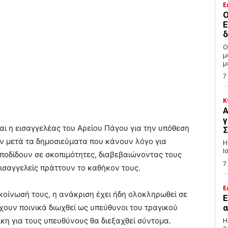
Ε
Ο
Ε
δ
Ο
μ
μ
7
Κ
Α
γ
ι η εισαγγελέας του Αρείου Πάγου για την υπόθεση
Σ
 μετά τα δημοσιεύματα που κάνουν λόγο για
Η
Ι
αποδίδουν σε σκοπιμότητες, διαβεβαιώνοντας τους
7
ισαγγελείς πράττουν το καθήκον τους.
Ε
ίνωσή τους, η ανάκριση έχει ήδη ολοκληρωθεί σε
E
χουν ποινικά διωχθεί ως υπεύθυνοι του τραγικού
α
ίκη για τους υπευθύνους θα διεξαχθεί σύντομα.
Η