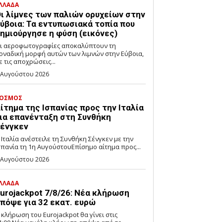
ΛΛΑΔΑ
ι λίμνες των παλιών ορυχείων στην
ύβοια: Τα εντυπωσιακά τοπία που
ημιούργησε η φύση (εικόνες)
ι αεροφωτογραφίες αποκαλύπτουν τη
οναδική μορφή αυτών των λιμνών στην Εύβοια,
ε τις αποχρώσεις...
 Αυγούστου 2026
ΟΣΜΟΣ
ίτημα της Ισπανίας προς την Ιταλία
ια επανένταξη στη Συνθήκη
ένγκεν
 Ιταλία ανέστειλε τη Συνθήκη Σένγκεν με την
σπανία τη 1η ΑυγούστουΕπίσημο αίτημα προς...
 Αυγούστου 2026
ΛΛΑΔΑ
urojackpot 7/8/26: Νέα κλήρωση
πόψε για 32 εκατ. ευρώ
 κλήρωση του Eurojackpot θα γίνει στις