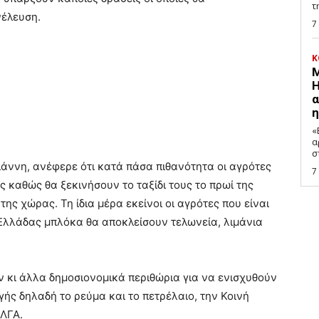
τ
νέλευση.
7
Κ
Μ
Η
α
η
«
α
σ
ιάννη, ανέφερε ότι κατά πάσα πιθανότητα οι αγρότες
7
ς καθώς θα ξεκινήσουν το ταξίδι τους το πρωί της
ς χώρας. Τη ίδια μέρα εκείνοι οι αγρότες που είναι
Ελλάδας μπλόκα θα αποκλείσουν τελωνεία, λιμάνια
ν κι άλλα δημοσιονομικά περιθώρια για να ενισχυθούν
ής δηλαδή το ρεύμα και το πετρέλαιο, την Κοινή
ΕΛΓΑ.