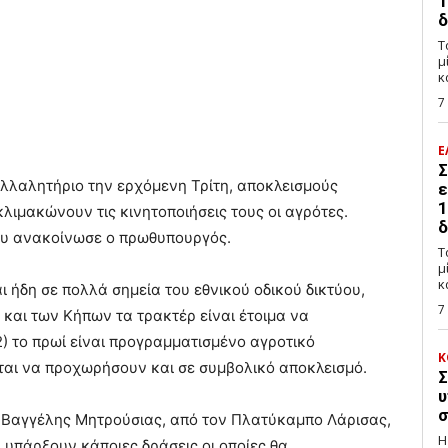
1
δ
Τ
μ
κ
7
Ε
Σ
λλαλητήριο την ερχόμενη Τρίτη, αποκλεισμούς
ε
1
κλιμακώνουν τις κινητοποιήσεις τους οι αγρότες.
δ
ου ανακοίνωσε ο πρωθυπουργός.
Τ
μ
κ
 ήδη σε πολλά σημεία του εθνικού οδικού δικτύου,
7
και των Κήπων τα τρακτέρ είναι έτοιμα να
) το πρωί είναι προγραμματισμένο αγροτικό
Κ
ται να προχωρήσουν και σε συμβολικό αποκλεισμό.
Σ
υ
σ
 Βαγγέλης Μητρούσιας, από τον Πλατύκαμπο Λάρισας,
Η
 υπάρξουν κάποιες δράσεις οι οποίες θα