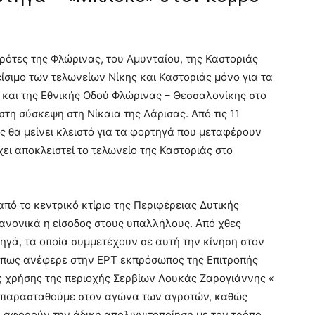
γρότες της Φλώρινας, του Αμυνταίου, της Καστοριάς
είσιμο των τελωνείων Νίκης και Καστοριάς μόνο για τα
και της Εθνικής Οδού Φλώρινας – Θεσσαλονίκης στο
στη σύσκεψη στη Νίκαια της Λάρισας. Από τις 11
ης θα μείνει κλειστό για τα φορτηγά που μεταφέρουν
ι αποκλειστεί το τελωνείο της Καστοριάς στο
πό το κεντρικό κτίριο της Περιφέρειας Δυτικής
ανονικά η είσοδος στους υπαλλήλους. Από χθες
τηγά, τα οποία συμμετέχουν σε αυτή την κίνηση στον
 Όπως ανέφερε στην ΕΡΤ εκπρόσωπος της Επιτροπής
 χρήσης της περιοχής Σερβίων Λουκάς Ζαρογιάννης «
μπαρασταθούμε στον αγώνα των αγροτών, καθώς
ι αφορούν την άδικη απολιγνιτοποίηση με τον τρόπο