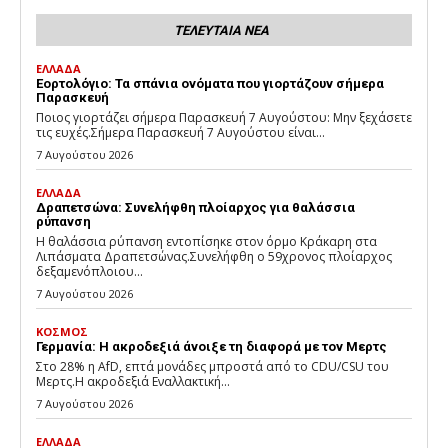
ΤΕΛΕΥΤΑΙΑ ΝΕΑ
ΕΛΛΑΔΑ
Εορτολόγιο: Τα σπάνια ονόματα που γιορτάζουν σήμερα
Παρασκευή
Ποιος γιορτάζει σήμερα Παρασκευή 7 Αυγούστου: Μην ξεχάσετε
τις ευχές.Σήμερα Παρασκευή 7 Αυγούστου είναι...
7 Αυγούστου 2026
ΕΛΛΑΔΑ
Δραπετσώνα: Συνελήφθη πλοίαρχος για θαλάσσια
ρύπανση
Η θαλάσσια ρύπανση εντοπίσηκε στον όρμο Κράκαρη στα
Λιπάσματα Δραπετσώνας.Συνελήφθη ο 59χρονος πλοίαρχος
δεξαμενόπλοιου...
7 Αυγούστου 2026
ΚΟΣΜΟΣ
Γερμανία: Η ακροδεξιά άνοιξε τη διαφορά με τον Μερτς
Στο 28% η AfD, επτά μονάδες μπροστά από το CDU/CSU του
Μερτς.Η ακροδεξιά Εναλλακτική...
7 Αυγούστου 2026
ΕΛΛΑΔΑ