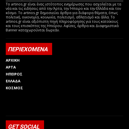
Το artinos.gr είναι ένας ιστότοπος ενημέρωσης που ασχολείται με τα
νέα και τις ειδήσεις από την Άρτα, την Ήπειρο και την Ελλάδα και τον
κόσμο. Το artinos.gr δημοσιεύει άρθρα για διάφορα θέματα, όπως
πολιτική, οικονομία, κοινωνία, πολιτισμό, αθλητισμό και άλλα. Το
artinos.gr είναι αξιόπιστη πηγή πληροφόρησης για τους κατοίκους
και τους επισκέπτες της Ηπείρου. Αφίσες, άρθρα και Διαφημιστικά
Banner καταχωρούνται δωρεάν.
ΠΕΡΙΕΧΟΜΕΝΑ
ΑΡΧΙΚΗ
ΑΡΤΑ
ΗΠΕΙΡΟΣ
ΕΛΛΑΔΑ
ΚΟΣΜΟΣ
Html code here! Replace this with any non empty raw html
code and that's it.
GET SOCIAL