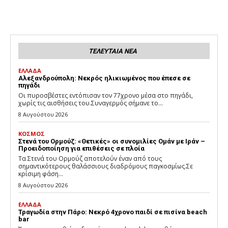
ΤΕΛΕΥΤΑΙΑ ΝΕΑ
ΕΛΛΑΔΑ
Αλεξανδρούπολη: Νεκρός ηλικιωμένος που έπεσε σε
πηγάδι
Οι πυροσβέστες εντόπισαν τον 77χρονο μέσα στο πηγάδι,
χωρίς τις αισθήσεις του.Συναγερμός σήμανε το...
8 Αυγούστου 2026
ΚΟΣΜΟΣ
Στενά του Ορμούζ: «Θετικές» οι συνομιλίες Ομάν με Ιράν –
Προειδοποίηση για επιθέσεις σε πλοία
Τα Στενά του Ορμούζ αποτελούν έναν από τους
σημαντικότερους θαλάσσιους διαδρόμους παγκοσμίως.Σε
κρίσιμη φάση...
8 Αυγούστου 2026
ΕΛΛΑΔΑ
Τραγωδία στην Πάρο: Νεκρό 4χρονο παιδί σε πισίνα beach
bar