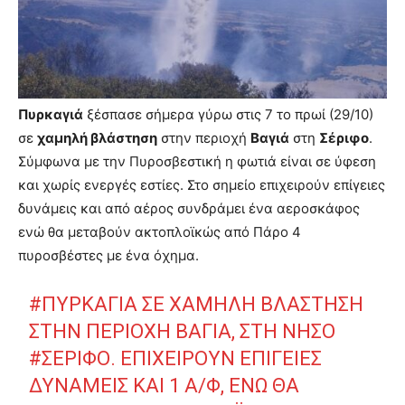
Πυρκαγιά
ξέσπασε σήμερα γύρω στις 7 το πρωί (29/10)
σε
χαμηλή βλάστηση
στην περιοχή
Βαγιά
στη
Σέριφο
.
Σύμφωνα με την Πυροσβεστική η φωτιά είναι σε ύφεση
και χωρίς ενεργές εστίες. Στο σημείο επιχειρούν επίγειες
δυνάμεις και από αέρος συνδράμει ένα αεροσκάφος
ενώ θα μεταβούν ακτοπλοϊκώς από Πάρο 4
πυροσβέστες με ένα όχημα.
#ΠΥΡΚΑΓΙΑ
ΣΕ ΧΑΜΗΛΗ ΒΛΑΣΤΗΣΗ
ΣΤΗΝ ΠΕΡΙΟΧΗ ΒΑΓΙΑ, ΣΤΗ ΝΗΣΟ
#ΣΕΡΙΦΟ
. ΕΠΙΧΕΙΡΟΥΝ ΕΠΙΓΕΙΕΣ
ΔΥΝΑΜΕΙΣ ΚΑΙ 1 Α/Φ, ΕΝΩ ΘΑ