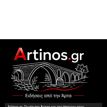
Artinos.gr: Τα νέα της Άρτας και της Ηπείρου στον