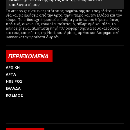
υπολογιστή σας
Το artinos.gr είναι ένας ιστότοπος ενημέρωσης που ασχολείται με τα
νέα και τις ειδήσεις από την Άρτα, την Ήπειρο και την Ελλάδα και τον
κόσμο. Το artinos.gr δημοσιεύει άρθρα για διάφορα θέματα, όπως
πολιτική, οικονομία, κοινωνία, πολιτισμό, αθλητισμό και άλλα. Το
artinos.gr είναι αξιόπιστη πηγή πληροφόρησης για τους κατοίκους
και τους επισκέπτες της Ηπείρου. Αφίσες, άρθρα και Διαφημιστικά
Banner καταχωρούνται δωρεάν.
ΠΕΡΙΕΧΟΜΕΝΑ
ΑΡΧΙΚΗ
ΑΡΤΑ
ΗΠΕΙΡΟΣ
ΕΛΛΑΔΑ
ΚΟΣΜΟΣ
Html code here! Replace this with any non empty raw html
code and that's it.