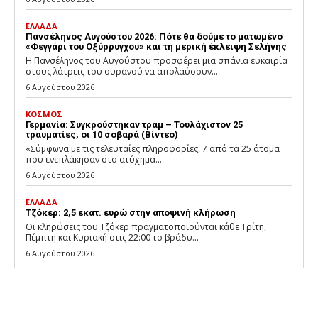
ΕΛΛΑΔΑ
Πανσέληνος Αυγούστου 2026: Πότε θα δούμε το ματωμένο
«Φεγγάρι του Οξύρρυγχου» και τη μερική έκλειψη Σελήνης
Η Πανσέληνος του Αυγούστου προσφέρει μια σπάνια ευκαιρία
στους λάτρεις του ουρανού να απολαύσουν...
6 Αυγούστου 2026
ΚΟΣΜΟΣ
Γερμανία: Συγκρούστηκαν τραμ – Τουλάχιστον 25
τραυματίες, οι 10 σοβαρά (Βίντεο)
«Σύμφωνα με τις τελευταίες πληροφορίες, 7 από τα 25 άτομα
που ενεπλάκησαν στο ατύχημα...
6 Αυγούστου 2026
ΕΛΛΑΔΑ
Τζόκερ: 2,5 εκατ. ευρώ στην αποψινή κλήρωση
Οι κληρώσεις του Τζόκερ πραγματοποιούνται κάθε Τρίτη,
Πέμπτη και Κυριακή στις 22:00 το βράδυ...
6 Αυγούστου 2026