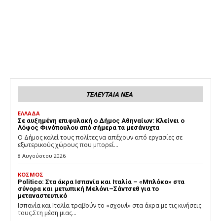
ΤΕΛΕΥΤΑΙΑ ΝΕΑ
ΕΛΛΑΔΑ
Σε αυξημένη επιφυλακή ο Δήμος Αθηναίων: Κλείνει ο
Λόφος Φινόπουλου από σήμερα τα μεσάνυχτα
Ο Δήμος καλεί τους πολίτες να απέχουν από εργασίες σε
εξωτερικούς χώρους που μπορεί...
8 Αυγούστου 2026
ΚΟΣΜΟΣ
Politico: Στα άκρα Ισπανία και Ιταλία – «Μπλόκο» στα
σύνορα και μετωπική Μελόνι–Σάντσεθ για το
μεταναστευτικό
Ισπανία και Ιταλία τραβούν το «σχοινί» στα άκρα με τις κινήσεις
τους.Στη μέση μιας...