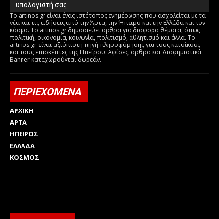
υπολογιστή σας
Το artinos.gr είναι ένας ιστότοπος ενημέρωσης που ασχολείται με τα
νέα και τις ειδήσεις από την Άρτα, την Ήπειρο και την Ελλάδα και τον
κόσμο. Το artinos.gr δημοσιεύει άρθρα για διάφορα θέματα, όπως
πολιτική, οικονομία, κοινωνία, πολιτισμό, αθλητισμό και άλλα. Το
artinos.gr είναι αξιόπιστη πηγή πληροφόρησης για τους κατοίκους
και τους επισκέπτες της Ηπείρου. Αφίσες, άρθρα και Διαφημιστικά
Banner καταχωρούνται δωρεάν.
ΠΕΡΙΕΧΟΜΕΝΑ
ΑΡΧΙΚΗ
ΑΡΤΑ
ΗΠΕΙΡΟΣ
ΕΛΛΑΔΑ
ΚΟΣΜΟΣ
Html code here! Replace this with any non empty raw html
code and that's it.