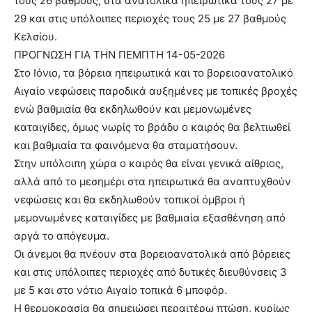
τους 26 βαθμούς, στα ανατολικά ηπειρωτικά τους 27 με
29 και στις υπόλοιπες περιοχές τους 25 με 27 βαθμούς
Κελσίου.
ΠΡΟΓΝΩΣΗ ΓΙΑ ΤΗΝ ΠΕΜΠΤΗ 14-05-2026
Στο Ιόνιο, τα βόρεια ηπειρωτικά και το βορειοανατολικό
Αιγαίο νεφώσεις παροδικά αυξημένες με τοπικές βροχές
ενώ βαθμιαία θα εκδηλωθούν και μεμονωμένες
καταιγίδες, όμως νωρίς το βράδυ ο καιρός θα βελτιωθεί
και βαθμιαία τα φαινόμενα θα σταματήσουν.
Στην υπόλοιπη χώρα ο καιρός θα είναι γενικά αίθριος,
αλλά από το μεσημέρι στα ηπειρωτικά θα αναπτυχθούν
νεφώσεις και θα εκδηλωθούν τοπικοί όμβροι ή
μεμονωμένες καταιγίδες με βαθμιαία εξασθένηση από
αργά το απόγευμα.
Οι άνεμοι θα πνέουν στα βορειοανατολικά από βόρειες
και στις υπόλοιπες περιοχές από δυτικές διευθύνσεις 3
με 5 και στο νότιο Αιγαίο τοπικά 6 μποφόρ.
Η θερμοκρασία θα σημειώσει περαιτέρω πτώση, κυρίως