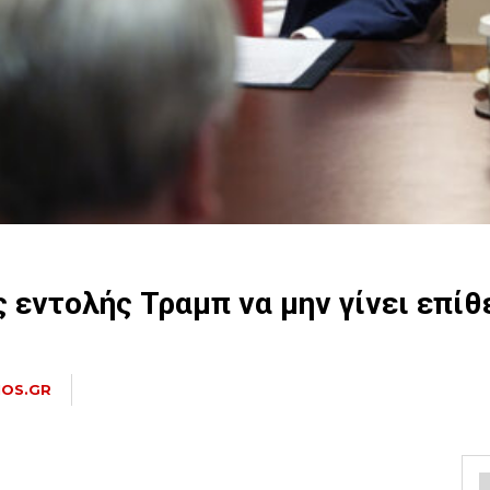
ς εντολής Τραμπ να μην γίνει επί
NOS.GR