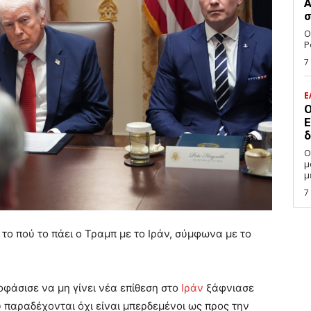
Α
σ
Ο
P
7
Ε
Ο
Ε
δ
Ο
μ
μ
7
το πού το πάει ο Τραμπ με το Ιράν, σύμφωνα με το
φάσισε να μη γίνει νέα επίθεση στο
Ιράν
ξάφνιασε
παραδέχονται όχι είναι μπερδεμένοι ως προς την