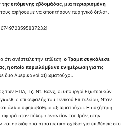
ές της επόμενης εβδομάδας, μια περιορισμένη
α τους αφήσουμε να αποκτήσουν πυρηνικό όπλο».
2056749728595837232}
 ότι ανέστειλε την επίθεση,
ο Τραμπ συγκάλεσε
ς, η οποία περιελάμβανε ενημέρωση για τις
os δύο Αμερικανοί αξιωματούχοι.
ς των ΗΠΑ, Τζ. Ντ. Βανς, οι υπουργοί Εξωτερικών,
γκσεθ, ο επικεφαλής του Γενικού Επιτελείου, Νταν
φ και άλλοι υψηλόβαθμοι αξιωματούχοι. Η συζήτηση
 αφορά στον πόλεμο εναντίον του Ιράν, στην
και σε διάφορα στρατιωτικά σχέδια για επιθέσεις στο