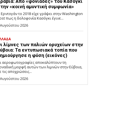
ραβία: Από «φονιάδες» του Κασόγκι
την «κοινή αμυντική συμφωνία»
 Ερντογάν το 2018 είχε γράψει στην Washington
ost πως η δολοφονία Κασόγκι έγινε...
 Αυγούστου 2026
ΛΛΑΔΑ
ι λίμνες των παλιών ορυχείων στην
ύβοια: Τα εντυπωσιακά τοπία που
ημιούργησε η φύση (εικόνες)
ι αεροφωτογραφίες αποκαλύπτουν τη
οναδική μορφή αυτών των λιμνών στην Εύβοια,
ε τις αποχρώσεις...
 Αυγούστου 2026