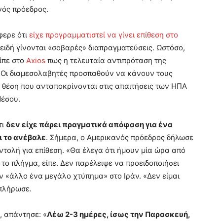
νός πρόεδρος.
φερε ότι
είχε προγραμματιστεί να γίνει επίθεση στο
πειδή γίνονται «σοβαρές» διαπραγματεύσεις. Ωστόσο,
ίπε στο
Axios
πως η τελευταία αντιπρόταση της
. Οι διαμεσολαβητές προσπαθούν να κάνουν τους
 θέση που ανταποκρίνονται στις απαιτήσεις των ΗΠΑ
Μέσου.
τι
δεν είχε πάρει πραγματικά απόφαση για ένα
ι το ανέβαλε
. Σήμερα, ο Αμερικανός πρόεδρος δήλωσε
ντολή για επίθεση. «Θα έλεγα ότι ήμουν μία ώρα από
το πλήγμα, είπε. Δεν παρέλειψε να προειδοποιήσει
 «άλλο ένα μεγάλο χτύπημα» στο Ιράν. «Δεν είμαι
μπλήρωσε.
, απάντησε: «
Λέω 2-3 ημέρες, ίσως την Παρασκευή,