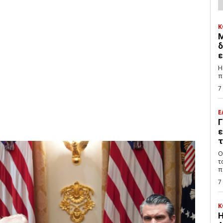
Κ
Μ
δ
ε
Η
π
7
Ε
Γ
ε
τ
Ο
τ
π
7
Κ
Η