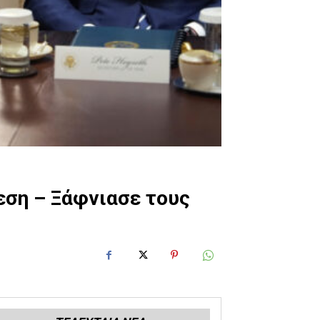
θεση – Ξάφνιασε τους