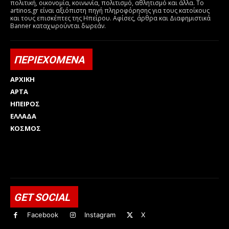
πολιτική, οικονομία, κοινωνία, πολιτισμό, αθλητισμό και άλλα. Το
artinos.gr είναι αξιόπιστη πηγή πληροφόρησης για τους κατοίκους
και τους επισκέπτες της Ηπείρου. Αφίσες, άρθρα και Διαφημιστικά
Banner καταχωρούνται δωρεάν.
ΠΕΡΙΕΧΟΜΕΝΑ
ΑΡΧΙΚΗ
ΑΡΤΑ
ΗΠΕΙΡΟΣ
ΕΛΛΑΔΑ
ΚΟΣΜΟΣ
Html code here! Replace this with any non empty raw html
code and that's it.
GET SOCIAL
Facebook
Instagram
X