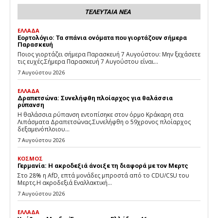
ΤΕΛΕΥΤΑΙΑ ΝΕΑ
ΕΛΛΑΔΑ
Εορτολόγιο: Τα σπάνια ονόματα που γιορτάζουν σήμερα
Παρασκευή
Ποιος γιορτάζει σήμερα Παρασκευή 7 Αυγούστου: Μην ξεχάσετε
τις ευχές.Σήμερα Παρασκευή 7 Αυγούστου είναι...
7 Αυγούστου 2026
ΕΛΛΑΔΑ
Δραπετσώνα: Συνελήφθη πλοίαρχος για θαλάσσια
ρύπανση
Η θαλάσσια ρύπανση εντοπίσηκε στον όρμο Κράκαρη στα
Λιπάσματα Δραπετσώνας.Συνελήφθη ο 59χρονος πλοίαρχος
δεξαμενόπλοιου...
7 Αυγούστου 2026
ΚΟΣΜΟΣ
Γερμανία: Η ακροδεξιά άνοιξε τη διαφορά με τον Μερτς
Στο 28% η AfD, επτά μονάδες μπροστά από το CDU/CSU του
Μερτς.Η ακροδεξιά Εναλλακτική...
7 Αυγούστου 2026
ΕΛΛΑΔΑ