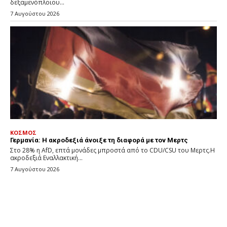
δεξαμενόπλοιου...
7 Αυγούστου 2026
ΚΟΣΜΟΣ
Γερμανία: Η ακροδεξιά άνοιξε τη διαφορά με τον Μερτς
Στο 28% η AfD, επτά μονάδες μπροστά από το CDU/CSU του Μερτς.Η
ακροδεξιά Εναλλακτική...
7 Αυγούστου 2026