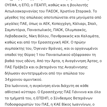
ΟΥΕΦΑ, η ΕΠΟ, ο ΠΣΑΠΠ, καθώς και η βουλευτής
Αιτωλοακαρνανίας του ΠΑΣΟΚ, Χριστίνα Σταρακά. Το
μέγεθος της απώλειας αποτυπώνεται στα μηνύματα από
μεγάλες ΠΑΕ, όπως οι ΑΕΚ, Κοπεγχάγη, Κάλιαρι, Σπαλ,
Σαμπντόρια, Παναιτωλικός, ΠΑΟΚ, Ολυμπιακός,
Λεβαδειακός, Νίκη Βόλου, Πανθρακικός και Καλαμάτα,
καθώς και από την Ερασιτεχνική ΑΕΚ. Ο πρώην
συμπαίκτης του, Όγκνιεν Βράνιες, και οι οργανωμένοι
οπαδοί της Θύρας 1 του Παναιτωλικού εξέφρασαν τη
βαθιά τους οδύνη. Από την Άρτα, η Αναγέννηση Άρτας, ο
ΠΑΣ Πρέβεζα και οι βετεράνοι της Αναγέννησης
δήλωσαν συντετριμμένοι από την απώλεια του
34χρονου αμυντικού.
Στα Ιωάννινα, η συγκίνηση είναι διάχυτη σε κάθε
αθλητικό κύτταρο. Ο Ερασιτέχνης ΠΑΣ Γιάννινα και όλα
τα τμήματά του, η ΕΠΣΗΠ, ο Σύνδεσμος Βετεράνων
Ποδοσφαιριστών του ΠΑΣ, η ΚΑΕ Βίκος Ιωαννίνων, ο