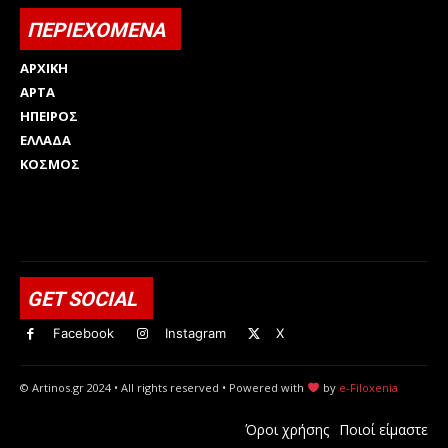
ΠΕΡΙΕΧΟΜΕΝΑ
ΑΡΧΙΚΗ
ΑΡΤΑ
ΗΠΕΙΡΟΣ
ΕΛΛΑΔΑ
ΚΟΣΜΟΣ
Html code here! Replace this with any non empty raw html
code and that's it.
GET SOCIAL
Facebook
Instagram
X
© Artinos.gr 2024 • All rights reserved • Powered with
by
e-Filoxenia
Όροι χρήσης
Ποιοί είμαστε