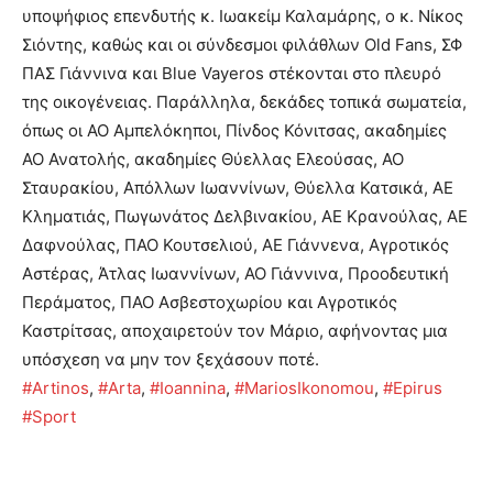
υποψήφιος επενδυτής κ. Ιωακείμ Καλαμάρης, ο κ. Νίκος
Σιόντης, καθώς και οι σύνδεσμοι φιλάθλων Old Fans, ΣΦ
ΠΑΣ Γιάννινα και Blue Vayeros στέκονται στο πλευρό
της οικογένειας. Παράλληλα, δεκάδες τοπικά σωματεία,
όπως οι ΑΟ Αμπελόκηποι, Πίνδος Κόνιτσας, ακαδημίες
ΑΟ Ανατολής, ακαδημίες Θύελλας Ελεούσας, ΑΟ
Σταυρακίου, Απόλλων Ιωαννίνων, Θύελλα Κατσικά, ΑΕ
Κληματιάς, Πωγωνάτος Δελβινακίου, ΑΕ Κρανούλας, ΑΕ
Δαφνούλας, ΠΑΟ Κουτσελιού, ΑΕ Γιάννενα, Αγροτικός
Αστέρας, Άτλας Ιωαννίνων, ΑΟ Γιάννινα, Προοδευτική
Περάματος, ΠΑΟ Ασβεστοχωρίου και Αγροτικός
Καστρίτσας, αποχαιρετούν τον Μάριο, αφήνοντας μια
υπόσχεση να μην τον ξεχάσουν ποτέ.
#Artinos
,
#Arta
,
#Ioannina
,
#MariosIkonomou
,
#Epirus
#Sport