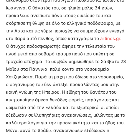
Οικονόμου στον Ιερό Ναό Αγίου Νικολάου Κοπάνων στα
Ιωάννινα. Ο θάνατός του, σε ηλικία μόλις 34 ετών,
προκάλεσε ανείπωτο πόνο στους οικείους του και
σκόρπισε τη θλίψη σε όλο το ελληνικό ποδόσφαιρο, με
την Άρτα και τις γύρω περιοχές να συμμετέχουν ενεργά
στο βαρύ αυτό πένθος, όπως καταγράφει το
artinos.gr.
Ο άτυχος ποδοσφαιριστής άφησε την τελευταία του
πνοή μετά από σοβαρό τραυματισμό που υπέστη σε
τροχαίο ατύχημα. Το συμβάν σημειώθηκε το Σάββατο 23
Μαΐου στα Γιάννινα, πολύ κοντά στο νοσοκομείο
Χατζηκώστα. Παρά τη μάχη που έδωσε στο νοσοκομείο,
ο οργανισμός του δεν άντεξε, προκαλώντας σοκ στην
κοινή γνώμη της Ηπείρου. Η είδηση του θανάτου του
κινητοποίησε άμεσα δεκάδες φορείς, παράγοντες και
σωματεία από την Ελλάδα και το εξωτερικό, οι οποίοι
εξέδωσαν συλλυπητήριες ανακοινώσεις, μιλώντας με τα
καλύτερα λόγια για την προσωπικότητα και το ήθος του.
Μέχρι αργά το βράδυ, ανακοινώσεις εξέδωσαν η