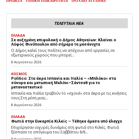
ΠΡΕΒΕΖΑ
ΤΟΠΙΚΗ ΕΠΙΚΑΙΡΟΤΗΤΑ
ΤΡΟΧΑΙΟ ΑΤΥΧΗΜΑ
ΤΕΛΕΥΤΑΙΑ ΝΕΑ
ΕΛΛΑΔΑ
Σε αυξημένη επιφυλακή ο Δήμος Αθηναίων: Κλείνει ο
Λόφος Φινόπουλου από σήμερα τα μεσάνυχτα
Ο Δήμος καλεί τους πολίτες να απέχουν από εργασίες σε
εξωτερικούς χώρους που μπορεί...
8 Αυγούστου 2026
ΚΟΣΜΟΣ
Politico: Στα άκρα Ισπανία και Ιταλία – «Μπλόκο» στα
σύνορα και μετωπική Μελόνι–Σάντσεθ για το
μεταναστευτικό
Ισπανία και Ιταλία τραβούν το «σχοινί» στα άκρα με τις κινήσεις
τους.Στη μέση μιας...
8 Αυγούστου 2026
ΕΛΛΑΔΑ
Φωτιά στην Ευκαρπία Κιλκίς – Τέθηκε άμεσα υπό έλεγχο
Επιχείρησαν ισχυρές δυνάμεις στη φωτιά στο Κιλκίς. Φωτιά
ξέσπασε το απόγευμα του Σαββάτου 8/8...
8 Αυγούστου 2026