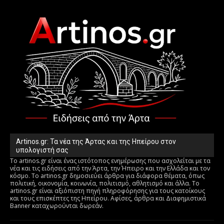
Artinos.gr: Τα νέα της Άρτας και της Ηπείρου στον
υπολογιστή σας
Το artinos.gr είναι ένας ιστότοπος ενημέρωσης που ασχολείται με τα
νέα και τις ειδήσεις από την Άρτα, την Ήπειρο και την Ελλάδα και τον
κόσμο. Το artinos.gr δημοσιεύει άρθρα για διάφορα θέματα, όπως
πολιτική, οικονομία, κοινωνία, πολιτισμό, αθλητισμό και άλλα. Το
artinos.gr είναι αξιόπιστη πηγή πληροφόρησης για τους κατοίκους
και τους επισκέπτες της Ηπείρου. Αφίσες, άρθρα και Διαφημιστικά
Banner καταχωρούνται δωρεάν.