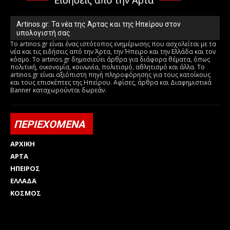
Artinos.gr: Τα νέα της Άρτας και της Ηπείρου στον
υπολογιστή σας
Το artinos.gr είναι ένας ιστότοπος ενημέρωσης που ασχολείται με τα
νέα και τις ειδήσεις από την Άρτα, την Ήπειρο και την Ελλάδα και τον
κόσμο. Το artinos.gr δημοσιεύει άρθρα για διάφορα θέματα, όπως
πολιτική, οικονομία, κοινωνία, πολιτισμό, αθλητισμό και άλλα. Το
artinos.gr είναι αξιόπιστη πηγή πληροφόρησης για τους κατοίκους
και τους επισκέπτες της Ηπείρου. Αφίσες, άρθρα και Διαφημιστικά
Banner καταχωρούνται δωρεάν.
ΠΕΡΙΕΧΟΜΕΝΑ
ΑΡΧΙΚΗ
ΑΡΤΑ
ΗΠΕΙΡΟΣ
ΕΛΛΑΔΑ
ΚΟΣΜΟΣ
Html code here! Replace this with any non empty raw html
code and that's it.