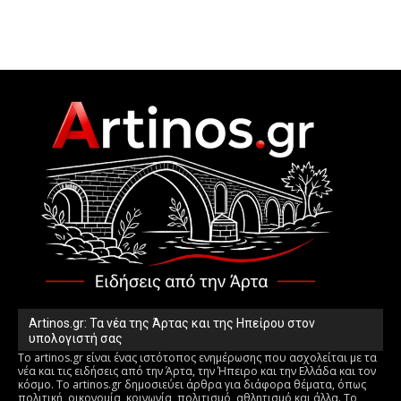
Artinos.gr: Τα νέα της Άρτας και της Ηπείρου στον
υπολογιστή σας
Το artinos.gr είναι ένας ιστότοπος ενημέρωσης που ασχολείται με τα
νέα και τις ειδήσεις από την Άρτα, την Ήπειρο και την Ελλάδα και τον
κόσμο. Το artinos.gr δημοσιεύει άρθρα για διάφορα θέματα, όπως
πολιτική, οικονομία, κοινωνία, πολιτισμό, αθλητισμό και άλλα. Το