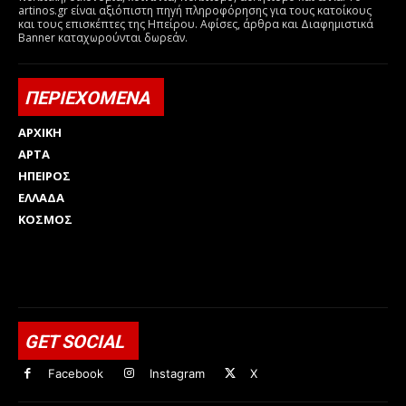
artinos.gr είναι αξιόπιστη πηγή πληροφόρησης για τους κατοίκους
και τους επισκέπτες της Ηπείρου. Αφίσες, άρθρα και Διαφημιστικά
Banner καταχωρούνται δωρεάν.
ΠΕΡΙΕΧΟΜΕΝΑ
ΑΡΧΙΚΗ
ΑΡΤΑ
ΗΠΕΙΡΟΣ
ΕΛΛΑΔΑ
ΚΟΣΜΟΣ
Html code here! Replace this with any non empty raw html
code and that's it.
GET SOCIAL
Facebook
Instagram
X