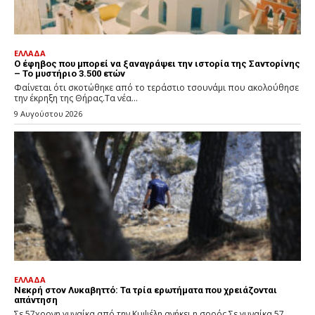
ΕΛΛΑΔΑ
Ο έφηβος που μπορεί να ξαναγράψει την ιστορία της Σαντορίνης
– Το μυστήριο 3.500 ετών
Φαίνεται ότι σκοτώθηκε από το τεράστιο τσουνάμι που ακολούθησε
την έκρηξη της Θήρας.Τα νέα...
9 Αυγούστου 2026
ΕΛΛΑΔΑ
Νεκρή στον Λυκαβηττό: Τα τρία ερωτήματα που χρειάζονται
απάντηση
Σε 57χρονη γυναίκα από την Κυψέλη ανήκει η σορός.Σε γυναίκα 57