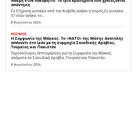
Νεκρή στον Λυκαβηττό: Τα τρία ερωτήματα που χρειάζονται
απάντηση
Σε 57χρονη γυναίκα από την Κυψέλη ανήκει η σορός.Σε γυναίκα
57 ετών ανήκει το...
8 Αυγούστου 2026
ΚΟΣΜΟΣ
Η Συμφωνία της Μέκκας: Το «ΝΑΤΟ» της Μέσης Ανατολής
απέναντι στο Ιράν με τη συμμαχία Σαουδικής Αραβίας,
Τουρκίας και Πακιστάν
Περισσότερες λεπτομέρειες για τη Συμφωνία της Μέκκας
ανάμεσα σε Σαουδική Αραβία, Τουρκία και Πακιστάν...
8 Αυγούστου 2026