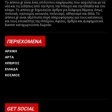
Το artinos.gr είναι ένας ιστότοπος ενημέρωσης που ασχολείται με τα
νέα και τις ειδήσεις από την Άρτα, την Ήπειρο και την Ελλάδα και τον
κόσμο. Το artinos.gr δημοσιεύει άρθρα για διάφορα θέματα, όπως
πολιτική, οικονομία, κοινωνία, πολιτισμό, αθλητισμό και άλλα. Το
artinos.gr είναι αξιόπιστη πηγή πληροφόρησης για τους κατοίκους
και τους επισκέπτες της Ηπείρου. Αφίσες, άρθρα και Διαφημιστικά
Banner καταχωρούνται δωρεάν.
ΠΕΡΙΕΧΟΜΕΝΑ
ΑΡΧΙΚΗ
ΑΡΤΑ
ΗΠΕΙΡΟΣ
ΕΛΛΑΔΑ
ΚΟΣΜΟΣ
Html code here! Replace this with any non empty raw html
code and that's it.
GET SOCIAL