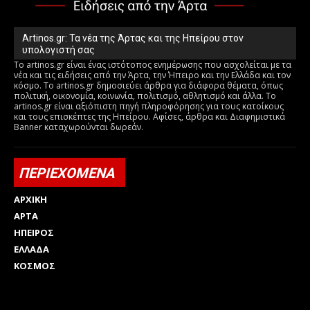
Artinos.gr: Τα νέα της Άρτας και της Ηπείρου στον
υπολογιστή σας
Το artinos.gr είναι ένας ιστότοπος ενημέρωσης που ασχολείται με τα
νέα και τις ειδήσεις από την Άρτα, την Ήπειρο και την Ελλάδα και τον
κόσμο. Το artinos.gr δημοσιεύει άρθρα για διάφορα θέματα, όπως
πολιτική, οικονομία, κοινωνία, πολιτισμό, αθλητισμό και άλλα. Το
artinos.gr είναι αξιόπιστη πηγή πληροφόρησης για τους κατοίκους
και τους επισκέπτες της Ηπείρου. Αφίσες, άρθρα και Διαφημιστικά
Banner καταχωρούνται δωρεάν.
ΠΕΡΙΕΧΟΜΕΝΑ
ΑΡΧΙΚΗ
ΑΡΤΑ
ΗΠΕΙΡΟΣ
ΕΛΛΑΔΑ
ΚΟΣΜΟΣ
Html code here! Replace this with any non empty raw html
code and that's it.