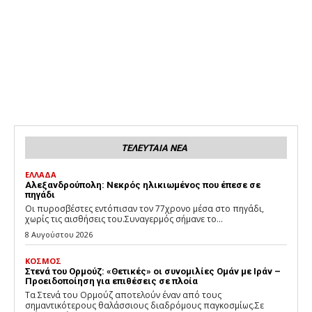
ΤΕΛΕΥΤΑΙΑ ΝΕΑ
ΕΛΛΑΔΑ
Αλεξανδρούπολη: Νεκρός ηλικιωμένος που έπεσε σε
πηγάδι
Οι πυροσβέστες εντόπισαν τον 77χρονο μέσα στο πηγάδι,
χωρίς τις αισθήσεις του.Συναγερμός σήμανε το...
8 Αυγούστου 2026
ΚΟΣΜΟΣ
Στενά του Ορμούζ: «Θετικές» οι συνομιλίες Ομάν με Ιράν –
Προειδοποίηση για επιθέσεις σε πλοία
Τα Στενά του Ορμούζ αποτελούν έναν από τους
σημαντικότερους θαλάσσιους διαδρόμους παγκοσμίως.Σε