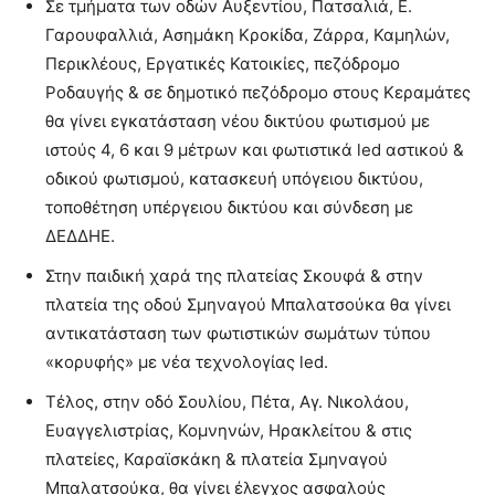
Σε τμήματα των οδών Αυξεντίου, Πατσαλιά, Ε.
Γαρουφαλλιά, Ασημάκη Κροκίδα, Ζάρρα, Καμηλών,
Περικλέους, Εργατικές Κατοικίες, πεζόδρομο
Ροδαυγής & σε δημοτικό πεζόδρομο στους Κεραμάτες
θα γίνει εγκατάσταση νέου δικτύου φωτισμού με
ιστούς 4, 6 και 9 μέτρων και φωτιστικά led αστικού &
οδικού φωτισμού, κατασκευή υπόγειου δικτύου,
τοποθέτηση υπέργειου δικτύου και σύνδεση με
ΔΕΔΔΗΕ.
Στην παιδική χαρά της πλατείας Σκουφά & στην
πλατεία της οδού Σμηναγού Μπαλατσούκα θα γίνει
αντικατάσταση των φωτιστικών σωμάτων τύπου
«κορυφής» με νέα τεχνολογίας led.
Τέλος, στην οδό Σουλίου, Πέτα, Αγ. Νικολάου,
Ευαγγελιστρίας, Κομνηνών, Ηρακλείτου & στις
πλατείες, Καραϊσκάκη & πλατεία Σμηναγού
Μπαλατσούκα, θα γίνει έλεγχος ασφαλούς