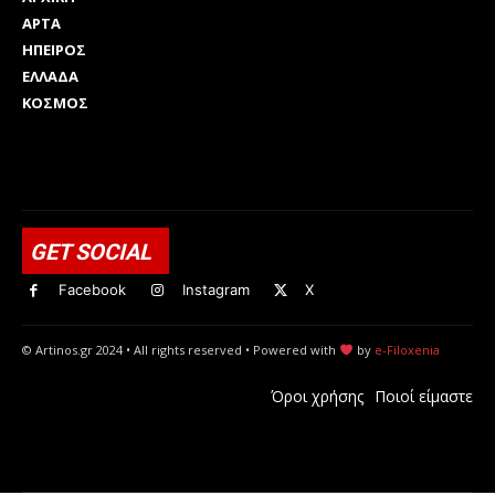
ΑΡΤΑ
ΗΠΕΙΡΟΣ
ΕΛΛΑΔΑ
ΚΟΣΜΟΣ
Html code here! Replace this with any non empty raw html
code and that's it.
GET SOCIAL
Facebook
Instagram
X
© Artinos.gr 2024 • All rights reserved • Powered with
by
e-Filoxenia
Όροι χρήσης
Ποιοί είμαστε