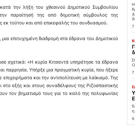
Η
 κατά την λήξη του χθεσινού Δημοτικού Συμβουλίου
Κ
Δ
την παραίτησή της από δημοτική σύμβουλος της
δ
ς εκ τούτου και από επικεφαλής του συνδυασμού.
7
, μια επιτυχημένη διαδρομή στα έδρανα του Δημοτικού
Κ
Γ
δ
Σ
σε σχετικά: «Η κυρία Κιτσαντά υπηρέτησε τα έδρανα
C
αι παρρησία. Υπήρξε μια πραγματική κυρία, που ήξερε
7
 επιχειρήματα και την αντιπολίτευση με λαϊκισμό. Της
ει στο εξής και στους συναδέλφους της Ριζοσπαστικής
Ε
Υ
ουν τον βηματισμό τους για το καλό της πολυφωνίας
Ε
Έ
η
6