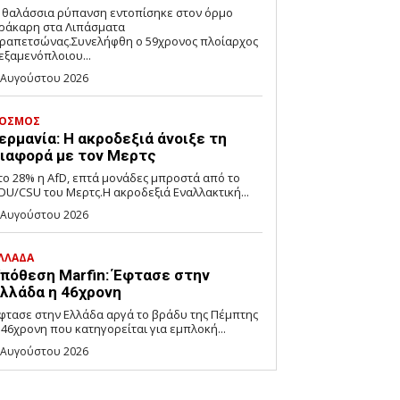
 θαλάσσια ρύπανση εντοπίσηκε στον όρμο
ράκαρη στα Λιπάσματα
ραπετσώνας.Συνελήφθη ο 59χρονος πλοίαρχος
εξαμενόπλοιου...
 Αυγούστου 2026
ΟΣΜΟΣ
ερμανία: Η ακροδεξιά άνοιξε τη
ιαφορά με τον Μερτς
το 28% η AfD, επτά μονάδες μπροστά από το
DU/CSU του Μερτς.Η ακροδεξιά Εναλλακτική...
 Αυγούστου 2026
ΛΛΑΔΑ
πόθεση Marfin: Έφτασε στην
λλάδα η 46χρονη
φτασε στην Ελλάδα αργά το βράδυ της Πέμπτης
 46χρονη που κατηγορείται για εμπλοκή...
 Αυγούστου 2026