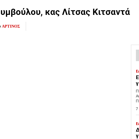
υμβούλου, κας Λίτσας Κιτσαντά
ό
ΑΡΤΙΝΟΣ
Ε
Ε
γ
Π
Α
Π
7
Ε
Δ
γ