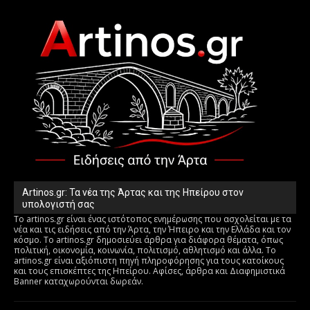
Artinos.gr: Τα νέα της Άρτας και της Ηπείρου στον
υπολογιστή σας
Το artinos.gr είναι ένας ιστότοπος ενημέρωσης που ασχολείται με τα
νέα και τις ειδήσεις από την Άρτα, την Ήπειρο και την Ελλάδα και τον
κόσμο. Το artinos.gr δημοσιεύει άρθρα για διάφορα θέματα, όπως
πολιτική, οικονομία, κοινωνία, πολιτισμό, αθλητισμό και άλλα. Το
artinos.gr είναι αξιόπιστη πηγή πληροφόρησης για τους κατοίκους
και τους επισκέπτες της Ηπείρου. Αφίσες, άρθρα και Διαφημιστικά
Banner καταχωρούνται δωρεάν.