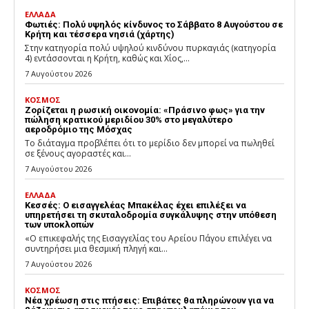
ΕΛΛΑΔΑ
Φωτιές: Πολύ υψηλός κίνδυνος το Σάββατο 8 Αυγούστου σε
Κρήτη και τέσσερα νησιά (χάρτης)
Στην κατηγορία πολύ υψηλού κινδύνου πυρκαγιάς (κατηγορία
4) εντάσσονται η Κρήτη, καθώς και Χίος,...
7 Αυγούστου 2026
ΚΟΣΜΟΣ
Ζορίζεται η ρωσική οικονομία: «Πράσινο φως» για την
πώληση κρατικού μεριδίου 30% στο μεγαλύτερο
αεροδρόμιο της Μόσχας
Το διάταγμα προβλέπει ότι το μερίδιο δεν μπορεί να πωληθεί
σε ξένους αγοραστές και...
7 Αυγούστου 2026
ΕΛΛΑΔΑ
Κεσσές: Ο εισαγγελέας Μπακέλας έχει επιλέξει να
υπηρετήσει τη σκυταλοδρομία συγκάλυψης στην υπόθεση
των υποκλοπών
«Ο επικεφαλής της Εισαγγελίας του Αρείου Πάγου επιλέγει να
συντηρήσει μια θεσμική πληγή και...
7 Αυγούστου 2026
ΚΟΣΜΟΣ
Νέα χρέωση στις πτήσεις: Επιβάτες θα πληρώνουν για να