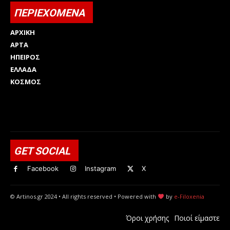
ΠΕΡΙΕΧΟΜΕΝΑ
ΑΡΧΙΚΗ
ΑΡΤΑ
ΗΠΕΙΡΟΣ
ΕΛΛΑΔΑ
ΚΟΣΜΟΣ
Html code here! Replace this with any non empty raw html
code and that's it.
GET SOCIAL
Facebook
Instagram
X
© Artinos.gr 2024 • All rights reserved • Powered with
by
e-Filoxenia
Όροι χρήσης
Ποιοί είμαστε