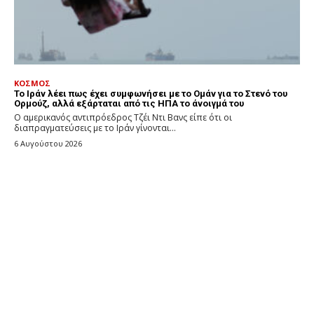
ΚΟΣΜΟΣ
Το Ιράν λέει πως έχει συμφωνήσει με το Ομάν για το Στενό του
Ορμούζ, αλλά εξάρταται από τις ΗΠΑ το άνοιγμά του
Ο αμερικανός αντιπρόεδρος Τζέι Ντι Βανς είπε ότι οι
διαπραγματεύσεις με το Ιράν γίνονται...
6 Αυγούστου 2026