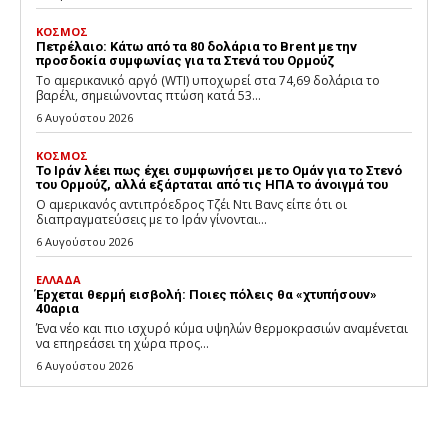
ΚΟΣΜΟΣ
Πετρέλαιο: Κάτω από τα 80 δολάρια το Brent με την
προσδοκία συμφωνίας για τα Στενά του Ορμούζ
Το αμερικανικό αργό (WTI) υποχωρεί στα 74,69 δολάρια το
βαρέλι, σημειώνοντας πτώση κατά 53...
6 Αυγούστου 2026
ΚΟΣΜΟΣ
Το Ιράν λέει πως έχει συμφωνήσει με το Ομάν για το Στενό
του Ορμούζ, αλλά εξάρταται από τις ΗΠΑ το άνοιγμά του
Ο αμερικανός αντιπρόεδρος Τζέι Ντι Βανς είπε ότι οι
διαπραγματεύσεις με το Ιράν γίνονται...
6 Αυγούστου 2026
ΕΛΛΑΔΑ
Έρχεται θερμή εισβολή: Ποιες πόλεις θα «χτυπήσουν»
40αρια
Ένα νέο και πιο ισχυρό κύμα υψηλών θερμοκρασιών αναμένεται
να επηρεάσει τη χώρα προς...
6 Αυγούστου 2026