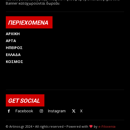
Banner καταχωρούνται δωρεάν.
ΠΕΡΙΕΧΟΜΕΝΑ
ΑΡΧΙΚΗ
ΑΡΤΑ
ΗΠΕΙΡΟΣ
ΕΛΛΑΔΑ
ΚΟΣΜΟΣ
Html code here! Replace this with any non empty raw html
code and that's it.
GET SOCIAL
Facebook
Instagram
X
© Artinos.gr 2024 • All rights reserved • Powered with
by
e-Filoxenia