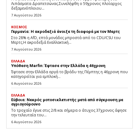
Λιπάσματα Δραπετσώνας.Συνελήφθη ο 59χρονος πλοίαρχος
δεξαμενόπλοιου...
7 Αυγούστου 2026
ΚΟΣΜΟΣ
Γερμανία: Η ακροδεξιά άνοιξε τη διαφορά με τον Μερτς
Στο 28% η AfD, επτά μονάδες μπροστά από το CDU/CSU του
Μερτς.Η ακροδεξιά Εναλλακτική...
7 Αυγούστου 2026
ΕΛΛΑΔΑ
Υπόθεση Marfin: Έφτασε στην Ελλάδα η 46χρονη
Έφτασε στην Ελλάδα αργά το βράδυ της Πέμπτης η 46χρονη που
κατηγορείται για εμπλοκή...
6 Αυγούστου 2026
ΕΛΛΑΔΑ
Εύβοια: Νεκρός μοτοσικλετιστής μετά από σύγκρουση με
αγριογούρουνο
Το τροχαίο έγινε στις 2/8 και σήμερα ο άτυχος 37χρονος άφησε
την τελευταία του...
6 Αυγούστου 2026