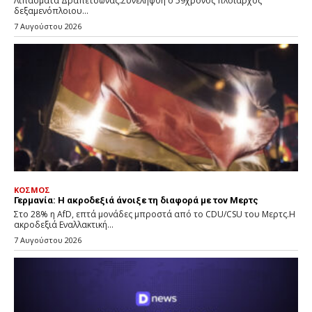
Λιπάσματα Δραπετσώνας.Συνελήφθη ο 59χρονος πλοίαρχος
δεξαμενόπλοιου...
7 Αυγούστου 2026
ΚΟΣΜΟΣ
Γερμανία: Η ακροδεξιά άνοιξε τη διαφορά με τον Μερτς
Στο 28% η AfD, επτά μονάδες μπροστά από το CDU/CSU του Μερτς.Η
ακροδεξιά Εναλλακτική...
7 Αυγούστου 2026