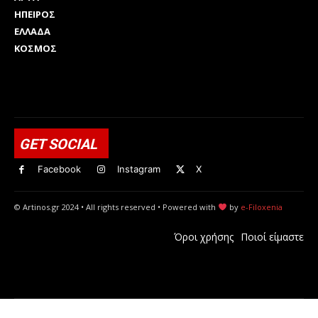
ΗΠΕΙΡΟΣ
ΕΛΛΑΔΑ
ΚΟΣΜΟΣ
Html code here! Replace this with any non empty raw html
code and that's it.
GET SOCIAL
Facebook
Instagram
X
© Artinos.gr 2024 • All rights reserved • Powered with
by
e-Filoxenia
Όροι χρήσης
Ποιοί είμαστε
Spofier - Spotify Profil Fotoğrafı Büyütücü
insstalk - Instagram