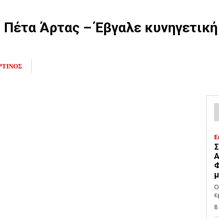
 Πέτα Άρτας – Έβγαλε κυνηγετική
ΡΤΙΝΟΣ
Ε
Σ
Α
Φ
μ
Ο
ε
8