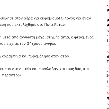
Κ
P
–
οβόλησε στον αέρα για εκφοβισμό! Ο λόγος για έναν
μ
μ
ση που εκτυλίχθηκε στο Πέτα Άρτας.
Ι
μ
, μετά από άγνωστη μέχρι στιγμής αιτία, ο φερόμενος
8
ου είχε με τον 34χρονο ανιψιό.
Ε
ή καραμπίνα και πυροβόλησε στον αέρα.
Φ
Τ
Ε
υσαν στο σημείο και συνέλαβαν και τους δυο, και
Κ
… περαιτέρω.
Σ
8
Ε
Φ
Γ
κ