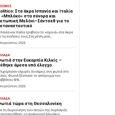
ΟΣΜΟΣ
olitico: Στα άκρα Ισπανία και Ιταλία
 «Μπλόκο» στα σύνορα και
ετωπική Μελόνι–Σάντσεθ για το
εταναστευτικό
σπανία και Ιταλία τραβούν το «σχοινί» στα άκρα
ε τις κινήσεις τους.Στη μέση μιας...
 Αυγούστου 2026
ΛΛΑΔΑ
ωτιά στην Ευκαρπία Κιλκίς –
έθηκε άμεσα υπό έλεγχο
πιχείρησαν ισχυρές δυνάμεις στη φωτιά στο
ιλκίς. Φωτιά ξέσπασε το απόγευμα του
αββάτου 8/8...
 Αυγούστου 2026
ΛΛΑΔΑ
ωτιά τώρα στη Θεσσαλονίκη
ια τη διερεύνηση των αιτιών της πυρκαγιάς
ινητοποιήθηκε το Ανακριτικό Κλιμάκιο