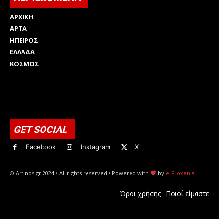
ΑΡΧΙΚΗ
ΑΡΤΑ
ΗΠΕΙΡΟΣ
ΕΛΛΑΔΑ
ΚΟΣΜΟΣ
Html code here! Replace this with any non empty raw html
code and that's it.
GET SOCIAL
Facebook
Instagram
X
© Artinos.gr 2024 • All rights reserved • Powered with
by
e-Filoxenia
Όροι χρήσης
Ποιοί είμαστε