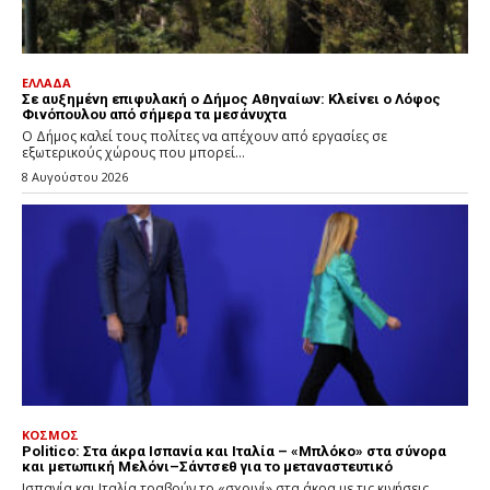
ΕΛΛΑΔΑ
Σε αυξημένη επιφυλακή ο Δήμος Αθηναίων: Κλείνει ο Λόφος
Φινόπουλου από σήμερα τα μεσάνυχτα
Ο Δήμος καλεί τους πολίτες να απέχουν από εργασίες σε
εξωτερικούς χώρους που μπορεί...
8 Αυγούστου 2026
ΚΟΣΜΟΣ
Politico: Στα άκρα Ισπανία και Ιταλία – «Μπλόκο» στα σύνορα
και μετωπική Μελόνι–Σάντσεθ για το μεταναστευτικό
Ισπανία και Ιταλία τραβούν το «σχοινί» στα άκρα με τις κινήσεις