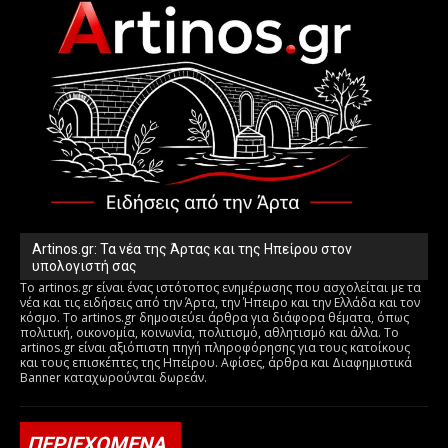
Artinos.gr: Τα νέα της Άρτας και της Ηπείρου στον
υπολογιστή σας
Το artinos.gr είναι ένας ιστότοπος ενημέρωσης που ασχολείται με τα
νέα και τις ειδήσεις από την Άρτα, την Ήπειρο και την Ελλάδα και τον
κόσμο. Το artinos.gr δημοσιεύει άρθρα για διάφορα θέματα, όπως
πολιτική, οικονομία, κοινωνία, πολιτισμό, αθλητισμό και άλλα. Το
artinos.gr είναι αξιόπιστη πηγή πληροφόρησης για τους κατοίκους
και τους επισκέπτες της Ηπείρου. Αφίσες, άρθρα και Διαφημιστικά
Banner καταχωρούνται δωρεάν.
ΠΕΡΙΕΧΟΜΕΝΑ