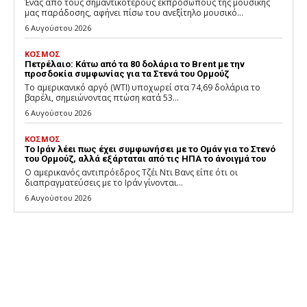
Ένας από τους σημαντικότερους εκπροσώπους της μουσικής
μας παράδοσης, αφήνει πίσω του ανεξίτηλο μουσικό...
6 Αυγούστου 2026
ΚΟΣΜΟΣ
Πετρέλαιο: Κάτω από τα 80 δολάρια το Brent με την
προσδοκία συμφωνίας για τα Στενά του Ορμούζ
Το αμερικανικό αργό (WTI) υποχωρεί στα 74,69 δολάρια το
βαρέλι, σημειώνοντας πτώση κατά 53...
6 Αυγούστου 2026
ΚΟΣΜΟΣ
Το Ιράν λέει πως έχει συμφωνήσει με το Ομάν για το Στενό
του Ορμούζ, αλλά εξάρταται από τις ΗΠΑ το άνοιγμά του
Ο αμερικανός αντιπρόεδρος Τζέι Ντι Βανς είπε ότι οι
διαπραγματεύσεις με το Ιράν γίνονται...
6 Αυγούστου 2026