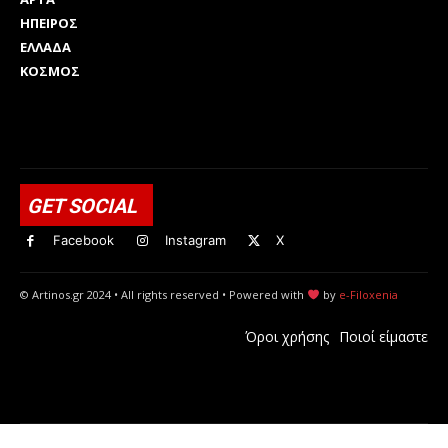
ΗΠΕΙΡΟΣ
ΕΛΛΑΔΑ
ΚΟΣΜΟΣ
Html code here! Replace this with any non empty raw html
code and that's it.
GET SOCIAL
Facebook
Instagram
X
© Artinos.gr 2024 • All rights reserved • Powered with
by
e-Filoxenia
Όροι χρήσης
Ποιοί είμαστε
Spofier - Spotify Profil Fotoğrafı Büyütücü
insstalk - Instagram