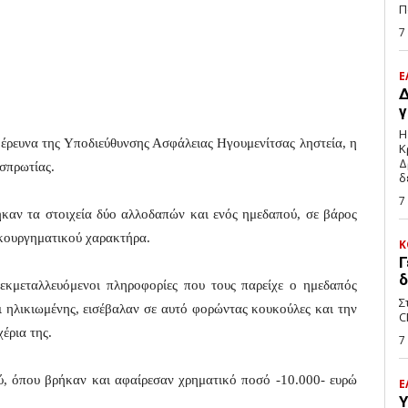
Π
7
Ε
Δ
γ
Η
 έρευνα της Υποδιεύθυνσης Ασφάλειας Ηγουμενίτσας ληστεία, η
Κ
Δ
εσπρωτίας.
δ
7
καν τα στοιχεία δύο αλλοδαπών και ενός ημεδαπού, σε βάρος
κουργηματικού χαρακτήρα.
Κ
Γ
δ
 εκμεταλλευόμενοι πληροφορίες που τους παρείχε ο ημεδαπός
Σ
τι ηλικιωμένης, εισέβαλαν σε αυτό φορώντας κουκούλες και την
C
έρια της.
7
ού, όπου βρήκαν και αφαίρεσαν χρηματικό ποσό -10.000- ευρώ
Ε
Υ