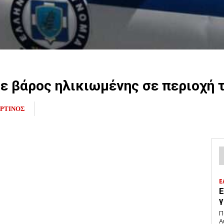
σε βάρος ηλικιωμένης σε περιοχή
ΡΤΙΝΟΣ
Ε
Ε
γ
Π
Α