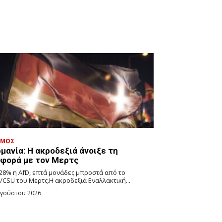
ΣΜΟΣ
μανία: Η ακροδεξιά άνοιξε τη
αφορά με τον Μερτς
 28% η AfD, επτά μονάδες μπροστά από το
/CSU του Μερτς.Η ακροδεξιά Εναλλακτική...
υγούστου 2026