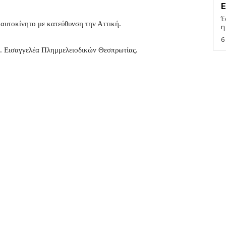
Ε
Έ
αυτοκίνητο με κατεύθυνση την Αττική.
η
6
κ. Εισαγγελέα Πλημμελειοδικών Θεσπρωτίας.