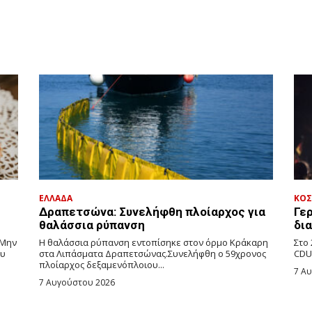
ΕΛΛΑΔΑ
ΚΟ
Δραπετσώνα: Συνελήφθη πλοίαρχος για
Γερ
θαλάσσια ρύπανση
δι
 Μην
Η θαλάσσια ρύπανση εντοπίσηκε στον όρμο Κράκαρη
Στο
ου
στα Λιπάσματα Δραπετσώνας.Συνελήφθη ο 59χρονος
CDU
πλοίαρχος δεξαμενόπλοιου...
7 Α
7 Αυγούστου 2026