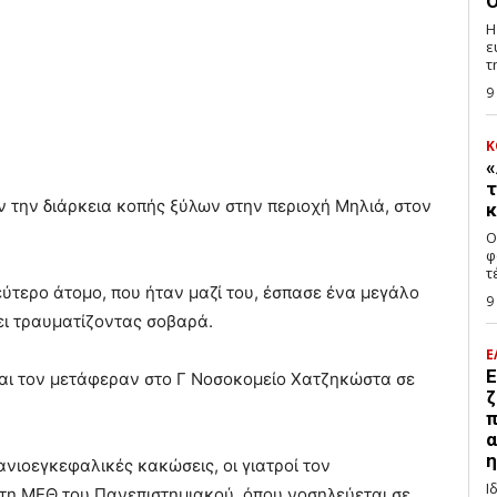
Ο
Η
ε
τ
9
Κ
«
τ
 την διάρκεια κοπής ξύλων στην περιοχή Μηλιά, στον
κ
Ο
φ
τ
εύτερο άτομο, που ήταν μαζί του, έσπασε ένα μεγάλο
9
ει τραυματίζοντας σοβαρά.
Ε
Ε
και τον μετάφεραν στο Γ Νοσοκομείο Χατζηκώστα σε
ζ
π
α
η
νιοεγκεφαλικές κακώσεις, οι γιατροί τον
Ι
τη ΜΕΘ του Πανεπιστημιακού, όπου νοσηλεύεται σε