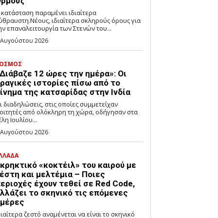
ρμούζ
 κατάσταση παραμένει ιδιαίτερα
ύθραυστη.Νέους, ιδιαίτερα σκληρούς όρους για
ην επαναλειτουργία των Στενών του...
 Αυγούστου 2026
ΟΣΜΟΣ
Διάβαζε 12 ώρες την ημέρα»: Οι
ραγικές ιστορίες πίσω από το
ίνημα της κατσαρίδας στην Ινδία
ι διαδηλώσεις, στις οποίες συμμετείχαν
οιτητές από ολόκληρη τη χώρα, οδήγησαν στα
έλη Ιουλίου...
 Αυγούστου 2026
ΛΛΑΔΑ
κρηκτικό «κοκτέιλ» του καιρού με
έστη και μελτέμια – Ποιες
εριοχές έχουν τεθεί σε Red Code,
λλάζει το σκηνικό τις επόμενες
μέρες
διαίτερα ζεστό αναμένεται να είναι το σκηνικό