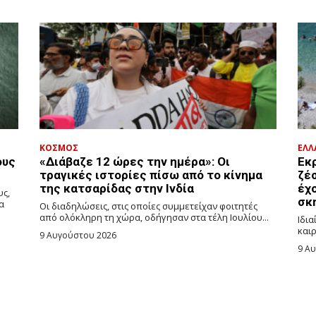
ΚΟΣΜΟΣ
ΕΛΛ
ους
«Διάβαζε 12 ώρες την ημέρα»: Οι
Εκ
τραγικές ιστορίες πίσω από το κίνημα
ζέ
της κατσαρίδας στην Ινδία
έχο
υς,
σκ
α
Οι διαδηλώσεις, στις οποίες συμμετείχαν φοιτητές
από ολόκληρη τη χώρα, οδήγησαν στα τέλη Ιουλίου...
Ιδια
καιρ
9 Αυγούστου 2026
9 Α