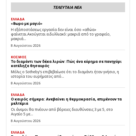
ΤΕΛΕΥΤΑΙΑ ΝΕΑ
ΕΛΛΑΔΑ
«8ωρο με μαγιό»
Η εξ΄αποστάσεως εργασία δεν είναι όσο «αθώα»
φαίνεται.Ακούγεται ειδυλλιακό: μακριά από το γραφείο,
μακριά...
8 Αυγούστου 2026
ΚΟΣΜΟΣ
Το διαμάντι των δέκα λιρών: Πώς ένα εύρημα σε πανηγύρι
κατέληξε θησαυρός
Μόλις ο Sotheby’s επιβεβαίωσε ότι το διαμάντι ήταν γνήσιο, η
ιστορία του ευρήματος από...
8 Αυγούστου 2026
ΕΛΛΑΔΑ
Ο καιρός σήμερα: Ανεβαίνει η θερμοκρασία, επιμένουν τα
μελτέμια
Οι άνεμοι θα πνέουν από βόρειες διευθύνσεις 3 με 5, στο
Αιγαίο 5 με...
8 Αυγούστου 2026
ΕΛΛΑΔΑ