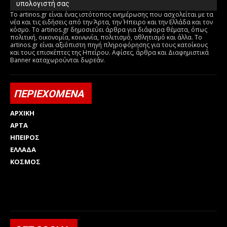
υπολογιστή σας
Το artinos.gr είναι ένας ιστότοπος ενημέρωσης που ασχολείται με τα
νέα και τις ειδήσεις από την Άρτα, την Ήπειρο και την Ελλάδα και τον
κόσμο. Το artinos.gr δημοσιεύει άρθρα για διάφορα θέματα, όπως
πολιτική, οικονομία, κοινωνία, πολιτισμό, αθλητισμό και άλλα. Το
artinos.gr είναι αξιόπιστη πηγή πληροφόρησης για τους κατοίκους
και τους επισκέπτες της Ηπείρου. Αφίσες, άρθρα και Διαφημιστικά
Banner καταχωρούνται δωρεάν.
ΠΕΡΙΕΧΟΜΕΝΑ
ΑΡΧΙΚΗ
ΑΡΤΑ
ΗΠΕΙΡΟΣ
ΕΛΛΑΔΑ
ΚΟΣΜΟΣ
Html code here! Replace this with any non empty raw html
code and that's it.