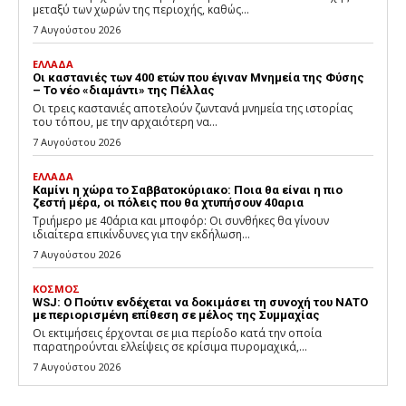
μεταξύ των χωρών της περιοχής, καθώς...
7 Αυγούστου 2026
ΕΛΛΑΔΑ
Οι καστανιές των 400 ετών που έγιναν Μνημεία της Φύσης
– Το νέο «διαμάντι» της Πέλλας
Οι τρεις καστανιές αποτελούν ζωντανά μνημεία της ιστορίας
του τόπου, με την αρχαιότερη να...
7 Αυγούστου 2026
ΕΛΛΑΔΑ
Καμίνι η χώρα το Σαββατοκύριακο: Ποια θα είναι η πιο
ζεστή μέρα, οι πόλεις που θα χτυπήσουν 40αρια
Τριήμερο με 40άρια και μποφόρ: Οι συνθήκες θα γίνουν
ιδιαίτερα επικίνδυνες για την εκδήλωση...
7 Αυγούστου 2026
ΚΟΣΜΟΣ
WSJ: Ο Πούτιν ενδέχεται να δοκιμάσει τη συνοχή του ΝΑΤΟ
με περιορισμένη επίθεση σε μέλος της Συμμαχίας
Οι εκτιμήσεις έρχονται σε μια περίοδο κατά την οποία
παρατηρούνται ελλείψεις σε κρίσιμα πυρομαχικά,...
7 Αυγούστου 2026