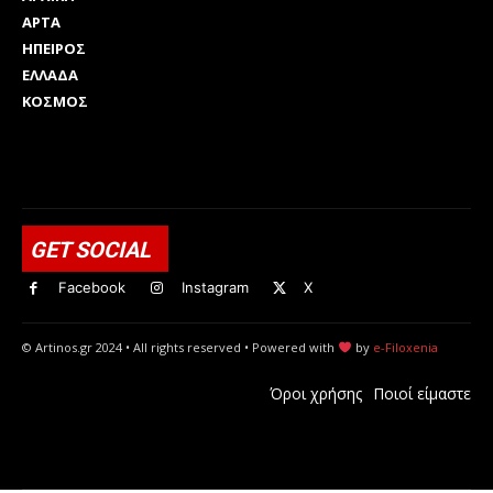
ΑΡΤΑ
ΗΠΕΙΡΟΣ
ΕΛΛΑΔΑ
ΚΟΣΜΟΣ
Html code here! Replace this with any non empty raw html
code and that's it.
GET SOCIAL
Facebook
Instagram
X
© Artinos.gr 2024 • All rights reserved • Powered with
by
e-Filoxenia
Όροι χρήσης
Ποιοί είμαστε