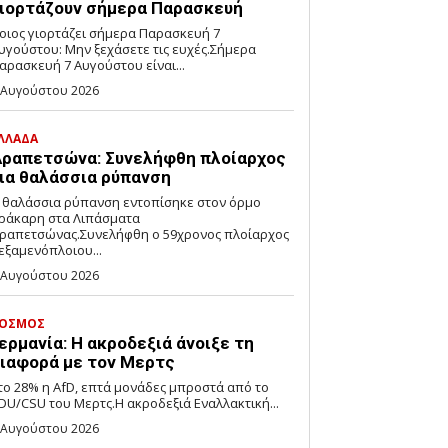
ιορτάζουν σήμερα Παρασκευή
οιος γιορτάζει σήμερα Παρασκευή 7
υγούστου: Μην ξεχάσετε τις ευχές.Σήμερα
αρασκευή 7 Αυγούστου είναι...
 Αυγούστου 2026
ΛΛΑΔΑ
ραπετσώνα: Συνελήφθη πλοίαρχος
ια θαλάσσια ρύπανση
 θαλάσσια ρύπανση εντοπίσηκε στον όρμο
ράκαρη στα Λιπάσματα
ραπετσώνας.Συνελήφθη ο 59χρονος πλοίαρχος
εξαμενόπλοιου...
 Αυγούστου 2026
ΟΣΜΟΣ
ερμανία: Η ακροδεξιά άνοιξε τη
ιαφορά με τον Μερτς
το 28% η AfD, επτά μονάδες μπροστά από το
DU/CSU του Μερτς.Η ακροδεξιά Εναλλακτική...
 Αυγούστου 2026