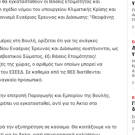
υ θα εγκατασταθούν οι Βάσεις Ετοιμότητας και
γ
ο σχέδιο νόμου του υπουργείου Κλιματικής Κρίσης και
Π
Α
χανισμό Εναέριας Έρευνας και Διάσωσης: “Θεοφάνης
Π
7
μέρες στη Βουλή, ορίζεται ότι για τις ανάγκες
Ε
Δ
εδίου Εναέριας Έρευνας και Διάσωσης συστήνονται, ως
γ
σβεστικού Σώματος, έξι Βάσεις Ετοιμότητας/
Η
ές της χώρας, ο αριθμός των οποίων μπορεί να
Κ
Δ
 του ΕΣΕΕΔ. Σε καθεμία από τις ΒΕΕ διατίθενται
δ
αναγκαίο προσωπικό.
7
την επιτροπή Παραγωγής και Εμπορίου της Βουλής,
Κ
ρέπει να εγκατασταθεί, αντί για το Άκτιο στα
Γ
δ
Σ
C
ρά την εξυπηρέτηση σε καύσιμα. Θα κοιτάξουμε να το
7
ί για το Άκτιο, γιατί επιχειρησιακά καλύπτουν