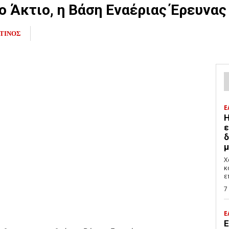
 το Άκτιο, η Βάση Εναέριας Έρευνα
ΤΙΝΟΣ
Ε
H
ε
δ
μ
Χ
κ
ε
7
Ε
Ε