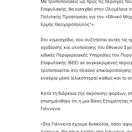
Με τροποποιήσεις ως προς τις περιοχές πο
Επιφυλακής, θα εισαχθεί στην Ολομέλεια τ
Πολιτικής Προστασίας για τον «Εθνικό Μη
Ερμής Θεοχαρόπουλος”».
Στο νομοσχέδιο, που συζητείται αυτές τις η
σχεδίασης και υλοποίησης του Εθνικού Σχ
ειδικές Περιφερειακές Υπηρεσίες του Πυρο
Επιφυλακής (ΒΕΕ) σε συγκεκριμένες περιοχ
τροποποιείται στο πλαίσιο επικαιροποίησης
εναέρια μέσα (ελικόπτερα) καθώς και το 
Κατά τη διάρκεια της ακρόασης φορέων, σ
επισημάνθηκε ότι η μια Βάση Ετοιμότητας π
Γιάννενα.
«Στα Γιάννενα έχουμε δυσκολία, όσον αφο
λύσουμε. Θα πάμε λοιπόν στα Γιάννενα, αντ