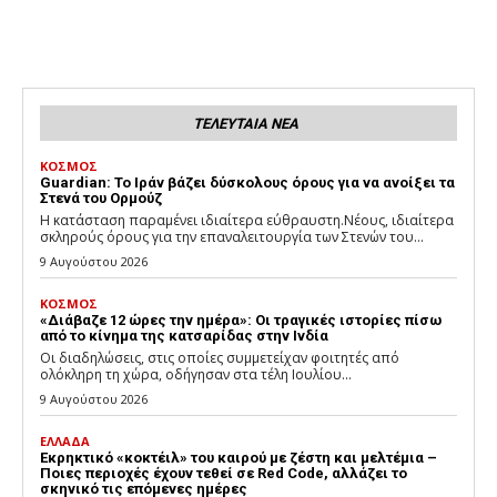
ΤΕΛΕΥΤΑΙΑ ΝΕΑ
ΚΟΣΜΟΣ
Guardian: Το Ιράν βάζει δύσκολους όρους για να ανοίξει τα
Στενά του Ορμούζ
Η κατάσταση παραμένει ιδιαίτερα εύθραυστη.Νέους, ιδιαίτερα
σκληρούς όρους για την επαναλειτουργία των Στενών του...
9 Αυγούστου 2026
ΚΟΣΜΟΣ
«Διάβαζε 12 ώρες την ημέρα»: Οι τραγικές ιστορίες πίσω
από το κίνημα της κατσαρίδας στην Ινδία
Οι διαδηλώσεις, στις οποίες συμμετείχαν φοιτητές από
ολόκληρη τη χώρα, οδήγησαν στα τέλη Ιουλίου...
9 Αυγούστου 2026
ΕΛΛΑΔΑ
Εκρηκτικό «κοκτέιλ» του καιρού με ζέστη και μελτέμια –
Ποιες περιοχές έχουν τεθεί σε Red Code, αλλάζει το
σκηνικό τις επόμενες ημέρες