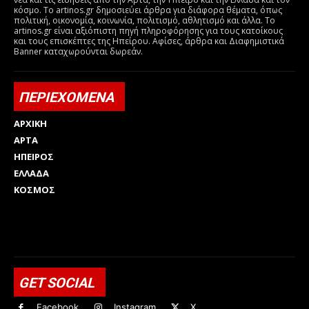
κόσμο. Το artinos.gr δημοσιεύει άρθρα για διάφορα θέματα, όπως
πολιτική, οικονομία, κοινωνία, πολιτισμό, αθλητισμό και άλλα. Το
artinos.gr είναι αξιόπιστη πηγή πληροφόρησης για τους κατοίκους
και τους επισκέπτες της Ηπείρου. Αφίσες, άρθρα και Διαφημιστικά
Banner καταχωρούνται δωρεάν.
ΠΕΡΙΕΧΟΜΕΝΑ
ΑΡΧΙΚΗ
ΑΡΤΑ
ΗΠΕΙΡΟΣ
ΕΛΛΑΔΑ
ΚΟΣΜΟΣ
Html code here! Replace this with any non empty raw html
code and that's it.
GET SOCIAL
Facebook
Instagram
X