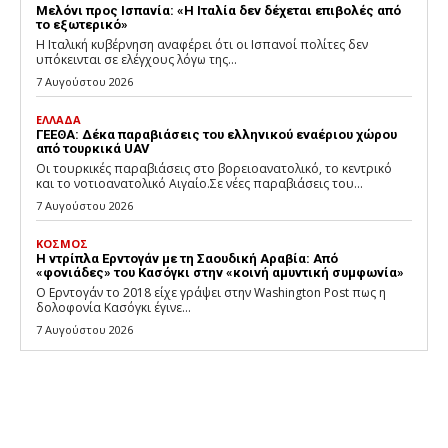
Μελόνι προς Ισπανία: «Η Ιταλία δεν δέχεται επιβολές από
το εξωτερικό»
Η Ιταλική κυβέρνηση αναφέρει ότι οι Ισπανοί πολίτες δεν
υπόκεινται σε ελέγχους λόγω της...
7 Αυγούστου 2026
ΕΛΛΑΔΑ
ΓΕΕΘΑ: Δέκα παραβιάσεις του ελληνικού εναέριου χώρου
από τουρκικά UAV
Οι τουρκικές παραβιάσεις στο βορειοανατολικό, το κεντρικό
και το νοτιοανατολικό Αιγαίο.Σε νέες παραβιάσεις του...
7 Αυγούστου 2026
ΚΟΣΜΟΣ
Η ντρίπλα Ερντογάν με τη Σαουδική Αραβία: Από
«φονιάδες» του Κασόγκι στην «κοινή αμυντική συμφωνία»
Ο Ερντογάν το 2018 είχε γράψει στην Washington Post πως η
δολοφονία Κασόγκι έγινε...
7 Αυγούστου 2026