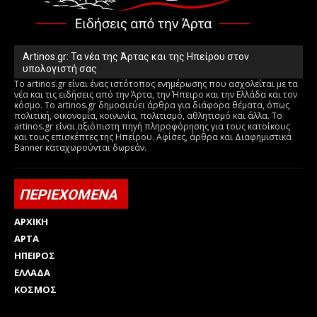
Artinos.gr: Τα νέα της Άρτας και της Ηπείρου στον
υπολογιστή σας
Το artinos.gr είναι ένας ιστότοπος ενημέρωσης που ασχολείται με τα
νέα και τις ειδήσεις από την Άρτα, την Ήπειρο και την Ελλάδα και τον
κόσμο. Το artinos.gr δημοσιεύει άρθρα για διάφορα θέματα, όπως
πολιτική, οικονομία, κοινωνία, πολιτισμό, αθλητισμό και άλλα. Το
artinos.gr είναι αξιόπιστη πηγή πληροφόρησης για τους κατοίκους
και τους επισκέπτες της Ηπείρου. Αφίσες, άρθρα και Διαφημιστικά
Banner καταχωρούνται δωρεάν.
ΠΕΡΙΕΧΟΜΕΝΑ
ΑΡΧΙΚΗ
ΑΡΤΑ
ΗΠΕΙΡΟΣ
ΕΛΛΑΔΑ
ΚΟΣΜΟΣ
Html code here! Replace this with any non empty raw html