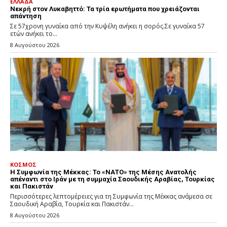
ΕΛΛΑΔΑ
Νεκρή στον Λυκαβηττό: Τα τρία ερωτήματα που χρειάζονται
απάντηση
Σε 57χρονη γυναίκα από την Κυψέλη ανήκει η σορός.Σε γυναίκα 57
ετών ανήκει το...
8 Αυγούστου 2026
ΚΟΣΜΟΣ
Η Συμφωνία της Μέκκας: Το «ΝΑΤΟ» της Μέσης Ανατολής
απέναντι στο Ιράν με τη συμμαχία Σαουδικής Αραβίας, Τουρκίας
και Πακιστάν
Περισσότερες λεπτομέρειες για τη Συμφωνία της Μέκκας ανάμεσα σε
Σαουδική Αραβία, Τουρκία και Πακιστάν...
8 Αυγούστου 2026