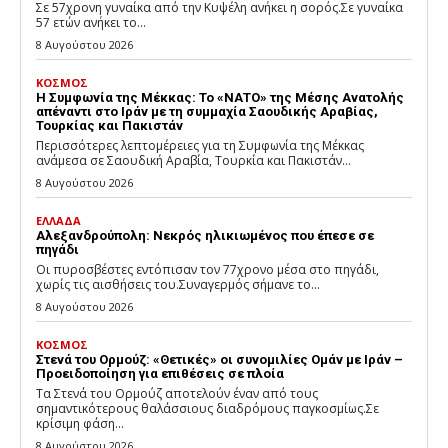
Σε 57χρονη γυναίκα από την Κυψέλη ανήκει η σορός.Σε γυναίκα
57 ετών ανήκει το...
8 Αυγούστου 2026
ΚΟΣΜΟΣ
Η Συμφωνία της Μέκκας: Το «ΝΑΤΟ» της Μέσης Ανατολής
απέναντι στο Ιράν με τη συμμαχία Σαουδικής Αραβίας,
Τουρκίας και Πακιστάν
Περισσότερες λεπτομέρειες για τη Συμφωνία της Μέκκας
ανάμεσα σε Σαουδική Αραβία, Τουρκία και Πακιστάν...
8 Αυγούστου 2026
ΕΛΛΑΔΑ
Αλεξανδρούπολη: Νεκρός ηλικιωμένος που έπεσε σε
πηγάδι
Οι πυροσβέστες εντόπισαν τον 77χρονο μέσα στο πηγάδι,
χωρίς τις αισθήσεις του.Συναγερμός σήμανε το...
8 Αυγούστου 2026
ΚΟΣΜΟΣ
Στενά του Ορμούζ: «Θετικές» οι συνομιλίες Ομάν με Ιράν –
Προειδοποίηση για επιθέσεις σε πλοία
Τα Στενά του Ορμούζ αποτελούν έναν από τους
σημαντικότερους θαλάσσιους διαδρόμους παγκοσμίως.Σε
κρίσιμη φάση...
8 Αυγούστου 2026