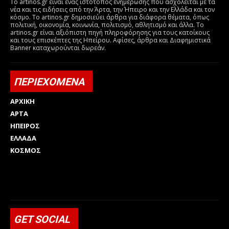
Το artinos.gr είναι ένας ιστότοπος ενημέρωσης που ασχολείται με τα
νέα και τις ειδήσεις από την Άρτα, την Ήπειρο και την Ελλάδα και τον
κόσμο. Το artinos.gr δημοσιεύει άρθρα για διάφορα θέματα, όπως
πολιτική, οικονομία, κοινωνία, πολιτισμό, αθλητισμό και άλλα. Το
artinos.gr είναι αξιόπιστη πηγή πληροφόρησης για τους κατοίκους
και τους επισκέπτες της Ηπείρου. Αφίσες, άρθρα και Διαφημιστικά
Banner καταχωρούνται δωρεάν.
ΠΕΡΙΕΧΟΜΕΝΑ
ΑΡΧΙΚΗ
ΑΡΤΑ
ΗΠΕΙΡΟΣ
ΕΛΛΑΔΑ
ΚΟΣΜΟΣ
Html code here! Replace this with any non empty raw html
code and that's it.
GET SOCIAL