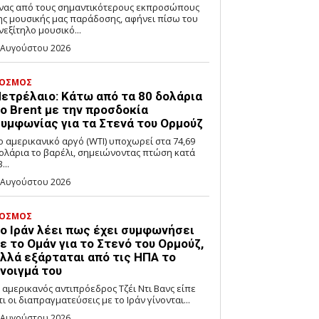
νας από τους σημαντικότερους εκπροσώπους
ης μουσικής μας παράδοσης, αφήνει πίσω του
νεξίτηλο μουσικό...
 Αυγούστου 2026
ΟΣΜΟΣ
ετρέλαιο: Κάτω από τα 80 δολάρια
ο Brent με την προσδοκία
υμφωνίας για τα Στενά του Ορμούζ
ο αμερικανικό αργό (WTI) υποχωρεί στα 74,69
ολάρια το βαρέλι, σημειώνοντας πτώση κατά
...
 Αυγούστου 2026
ΟΣΜΟΣ
ο Ιράν λέει πως έχει συμφωνήσει
ε το Ομάν για το Στενό του Ορμούζ,
λλά εξάρταται από τις ΗΠΑ το
νοιγμά του
 αμερικανός αντιπρόεδρος Τζέι Ντι Βανς είπε
τι οι διαπραγματεύσεις με το Ιράν γίνονται...
 Αυγούστου 2026