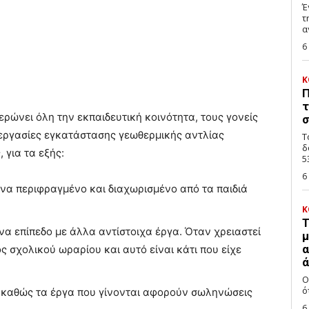
Έ
τ
α
6
Κ
Π
τ
ερώνει όλη την εκπαιδευτική κοινότητα, τους γονείς
σ
ς εργασίες εγκατάστασης γεωθερμικής αντλίας
Τ
δ
 για τα εξής:
53
6
 ένα περιφραγμένο και διαχωρισμένο από τα παιδιά
Κ
Τ
να επίπεδο με άλλα αντίστοιχα έργα. Όταν χρειαστεί
μ
α
ός σχολικού ωραρίου και αυτό είναι κάτι που είχε
ά
Ο
ό
 καθώς τα έργα που γίνονται αφορούν σωληνώσεις
6