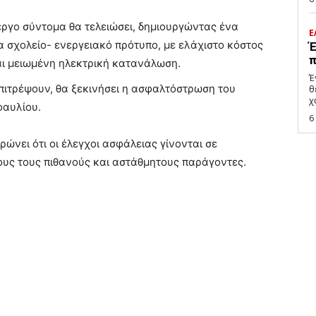
έργο σύντομα θα τελειώσει, δημιουργώντας ένα
Ε
 σχολείο- ενεργειακό πρότυπο, με ελάχιστο κόστος
Έ
π
ι μειωμένη ηλεκτρική κατανάλωση.
Έ
επιτρέψουν, θα ξεκινήσει η ασφαλτόστρωση του
θ
χ
οαυλίου.
6
ώνει ότι οι έλεγχοι ασφάλειας γίνονται σε
υς τους πιθανούς και αστάθμητους παράγοντες.