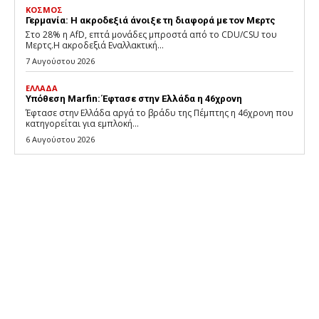
ΚΟΣΜΟΣ
Γερμανία: Η ακροδεξιά άνοιξε τη διαφορά με τον Μερτς
Στο 28% η AfD, επτά μονάδες μπροστά από το CDU/CSU του
Μερτς.Η ακροδεξιά Εναλλακτική...
7 Αυγούστου 2026
ΕΛΛΑΔΑ
Υπόθεση Marfin: Έφτασε στην Ελλάδα η 46χρονη
Έφτασε στην Ελλάδα αργά το βράδυ της Πέμπτης η 46χρονη που
κατηγορείται για εμπλοκή...
6 Αυγούστου 2026