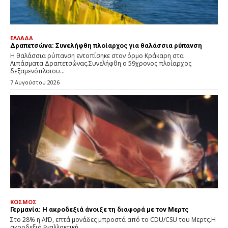
ΕΛΛΑΔΑ
Δραπετσώνα: Συνελήφθη πλοίαρχος για θαλάσσια ρύπανση
Η θαλάσσια ρύπανση εντοπίσηκε στον όρμο Κράκαρη στα
Λιπάσματα Δραπετσώνας.Συνελήφθη ο 59χρονος πλοίαρχος
δεξαμενόπλοιου...
7 Αυγούστου 2026
ΚΟΣΜΟΣ
Γερμανία: Η ακροδεξιά άνοιξε τη διαφορά με τον Μερτς
Στο 28% η AfD, επτά μονάδες μπροστά από το CDU/CSU του Μερτς.Η
ακροδεξιά Εναλλακτική...