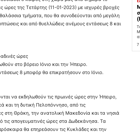
Ε
Μ
ές ώρες της Τετάρτης (11-01-2023) με ισχυρές βροχές
σ
αθαλάσσια τμήματα, που θα συνοδεύονται από μεγάλη
(
πτώσεις και από θυελλώδεις ανέμους εντάσεως 8 και
Τ
Μ
α
7
ραδινές ώρες
ωθούν στο βόρειο Ιόνιο και την Ήπειρο.
εντάσεως 8 μποφόρ θα επικρατήσουν στο Ιόνιο.
ονται να εκδηλωθούν τις πρωινές ώρες στην Ήπειρο,
ρεά και τη δυτική Πελοπόννησο, από τις
ες στη Θράκη, την ανατολική Μακεδονία και τα νησιά
πό τις απογευματινές ώρες στα Δωδεκάνησα. Τα
ρόσκαιρα θα επηρεάσουν τις Κυκλάδες και την