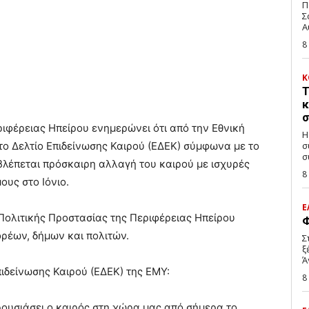
Π
Σ
Α
8
Κ
Τ
κ
σ
ιφέρειας Ηπείρου ενημερώνει ότι από την Εθνική
Η
ο Δελτίο Επιδείνωσης Καιρού (ΕΔΕΚ) σύμφωνα με το
σ
σ
βλέπεται πρόσκαιρη αλλαγή του καιρού με ισχυρές
8
ους στο Ιόνιο.
Ε
Πολιτικής Προστασίας της Περιφέρειας Ηπείρου
Φ
ρέων, δήμων και πολιτών.
Σ
ξ
Ά
ιδείνωσης Καιρού (ΕΔΕΚ) της ΕΜΥ:
8
ουσιάσει ο καιρός στη χώρα μας από σήμερα το