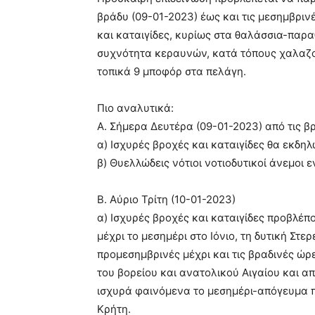
βράδυ (09-01-2023) έως και τις μεσημβριν
και καταιγίδες, κυρίως στα θαλάσσια-παρ
συχνότητα κεραυνών, κατά τόπους χαλαζο
τοπικά 9 μποφόρ στα πελάγη.
Πιο αναλυτικά:
Α. Σήμερα Δευτέρα (09-01-2023) από τις β
α) Ισχυρές βροχές και καταιγίδες θα εκδηλ
β) Θυελλώδεις νότιοι νοτιοδυτικοί άνεμοι 
Β. Αύριο Τρίτη (10-01-2023)
α) Ισχυρές βροχές και καταιγίδες προβλέπ
μέχρι το μεσημέρι στο Ιόνιο, τη δυτική Στε
προμεσημβρινές μέχρι και τις βραδινές ώρ
του βορείου και ανατολικού Αιγαίου και α
ισχυρά φαινόμενα το μεσημέρι-απόγευμα π
Κρήτη.