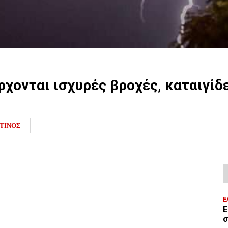
ρχονται ισχυρές βροχές, καταιγίδ
ΤΙΝΟΣ
Ε
Ε
σ