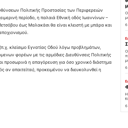
θ
μ
υθύνσεων Πολιτικής Προστασίας των Περιφερειών
Ο
ειμερινή περίοδο, η παλαιά Εθνική οδός Ιωαννίνων –
μ
ετσόβου έως Μαλακάσι θα είναι κλειστή με μπάρα και
6
αποχιονισμού.
Ε
Σ
(π.χ. κλείσιμο Εγνατίας Οδού λόγω προβλημάτων,
Ο
όμενων φορέων με τις αρμόδιες Διευθύνσεις Πολιτικής
π
μ
αι προσωρινά η απαγόρευση για όσο χρονικό διάστημα
6
ός αν απαιτείται), προκειμένου να διευκολυνθεί η
Ε
Φ
Η
Κ
6