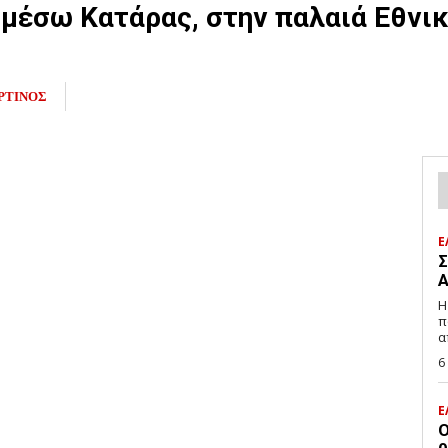
μέσω Κατάρας, στην παλαιά Εθνικ
ΡΤΙΝΟΣ
Ε
Σ
Α
Η
π
α
6
Ε
Ο