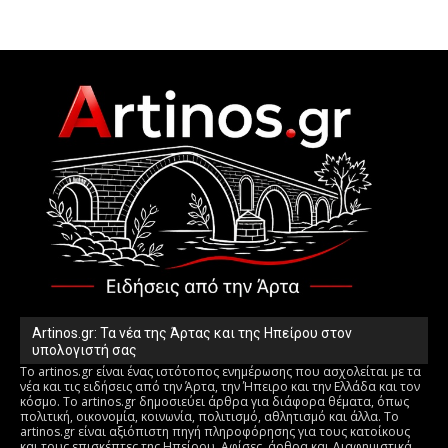
Artinos.gr: Τα νέα της Άρτας και της Ηπείρου στον
υπολογιστή σας
Το artinos.gr είναι ένας ιστότοπος ενημέρωσης που ασχολείται με τα
νέα και τις ειδήσεις από την Άρτα, την Ήπειρο και την Ελλάδα και τον
κόσμο. Το artinos.gr δημοσιεύει άρθρα για διάφορα θέματα, όπως
πολιτική, οικονομία, κοινωνία, πολιτισμό, αθλητισμό και άλλα. Το
artinos.gr είναι αξιόπιστη πηγή πληροφόρησης για τους κατοίκους
και τους επισκέπτες της Ηπείρου. Αφίσες, άρθρα και Διαφημιστικά