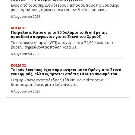
Ένας από τους σημαντικότερους εκπροσώπους της μουσικής
μας παράδοσης, αφήνει πίσω του ανεξίτηλο μουσικό...
6 Αυγούστου 2026
ΚΟΣΜΟΣ
Πετρέλαιο: Κάτω από τα 80 δολάρια το Brent με την
προσδοκία συμφωνίας για τα Στενά του Ορμούζ
Το αμερικανικό αργό (WTI) υποχωρεί στα 74,69 δολάρια το
βαρέλι, σημειώνοντας πτώση κατά 53...
6 Αυγούστου 2026
ΚΟΣΜΟΣ
Το Ιράν λέει πως έχει συμφωνήσει με το Ομάν για το Στενό
του Ορμούζ, αλλά εξάρταται από τις ΗΠΑ το άνοιγμά του
Ο αμερικανός αντιπρόεδρος Τζέι Ντι Βανς είπε ότι οι
διαπραγματεύσεις με το Ιράν γίνονται...
6 Αυγούστου 2026