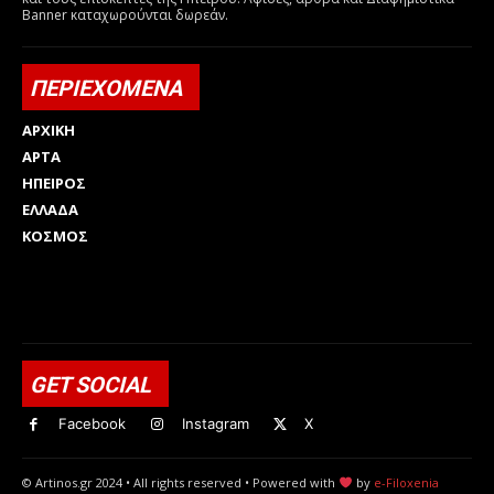
Banner καταχωρούνται δωρεάν.
ΠΕΡΙΕΧΟΜΕΝΑ
ΑΡΧΙΚΗ
ΑΡΤΑ
ΗΠΕΙΡΟΣ
ΕΛΛΑΔΑ
ΚΟΣΜΟΣ
Html code here! Replace this with any non empty raw html
code and that's it.
GET SOCIAL
Facebook
Instagram
X
© Artinos.gr 2024 • All rights reserved • Powered with
by
e-Filoxenia