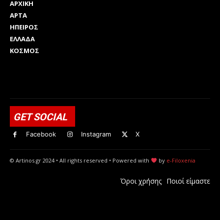
ΑΡΧΙΚΗ
ΑΡΤΑ
ΗΠΕΙΡΟΣ
ΕΛΛΑΔΑ
ΚΟΣΜΟΣ
Html code here! Replace this with any non empty raw html
code and that's it.
GET SOCIAL
Facebook
Instagram
X
© Artinos.gr 2024 • All rights reserved • Powered with
by
e-Filoxenia
Όροι χρήσης
Ποιοί είμαστε