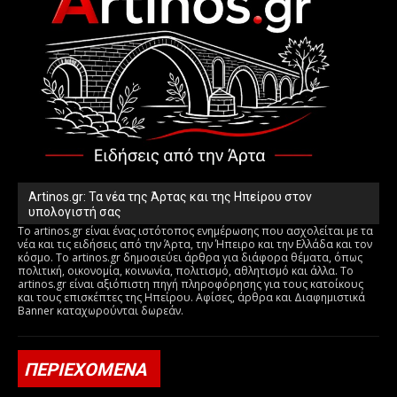
Artinos.gr: Τα νέα της Άρτας και της Ηπείρου στον
υπολογιστή σας
Το artinos.gr είναι ένας ιστότοπος ενημέρωσης που ασχολείται με τα
νέα και τις ειδήσεις από την Άρτα, την Ήπειρο και την Ελλάδα και τον
κόσμο. Το artinos.gr δημοσιεύει άρθρα για διάφορα θέματα, όπως
πολιτική, οικονομία, κοινωνία, πολιτισμό, αθλητισμό και άλλα. Το
artinos.gr είναι αξιόπιστη πηγή πληροφόρησης για τους κατοίκους
και τους επισκέπτες της Ηπείρου. Αφίσες, άρθρα και Διαφημιστικά
Banner καταχωρούνται δωρεάν.
ΠΕΡΙΕΧΟΜΕΝΑ