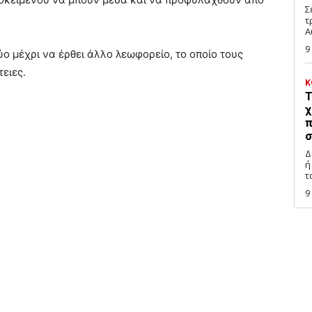
Σ
τ
Α
9
ύο μέχρι να έρθει άλλο λεωφορείο, το οποίο τους
ειες.
Κ
Τ
χ
π
σ
Δ
ή
τ
9