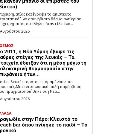
α κάνουν μπάνιο οι επιβάτες του
βίντεο)
πιχειρηματίας κατέγραψε το απίστευτο
εριστατικό.Ένα ασυνήθιστο θέαμα αντίκρισε
πιχειρηματίας στη Μήλο, όταν είδε ένα...
 Αυγούστου 2026
ΟΣΜΟΣ
ο 2011, η Νέα Υόρκη έβαψε τις
αύρες στέγες της λευκές – Τα
τοιχεία έδειξαν ότι η μέση μέγιστη
αλοκαιρινή θερμοκρασία στην
πιφάνεια ήταν...
ιατί οι λευκές ταράτσες παραμένουν πιο
ροσερές.Μια εντυπωσιακά απλή παρέμβαση
ου πραγματοποιήθηκε στη Νέα...
 Αυγούστου 2026
ΛΛΑΔΑ
ραγωδία στην Πάρο: Κλειστό το
each bar όπου πνίγηκε το παιδί – Το
ρονικό