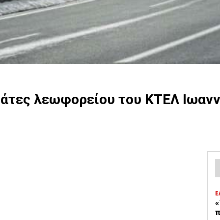
βάτες λεωφορείου του ΚΤΕΛ Ιωανν
Ε
«
π