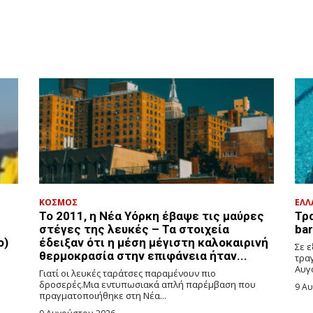
ΚΟΣΜΟΣ
ΕΛΛ
Το 2011, η Νέα Υόρκη έβαψε τις μαύρες
Τρ
στέγες της λευκές – Τα στοιχεία
bar
ο)
έδειξαν ότι η μέση μέγιστη καλοκαιρινή
Σε ε
θερμοκρασία στην επιφάνεια ήταν...
τρα
Αυγο
Γιατί οι λευκές ταράτσες παραμένουν πιο
δροσερές.Μια εντυπωσιακά απλή παρέμβαση που
9 Α
πραγματοποιήθηκε στη Νέα...