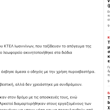
ν
(
Ε
π
ε
9
Κ
Τ
ου ΚΤΕΛ Ιωαννίνων, που ταξίδευαν το απόγευμα της
μ
σ
 λεωφορείο ακινητοποιήθηκε στα διόδια
κ
ε
Γ
δ
α έσβησε άμεσα ο οδηγός με την χρήση πυροσβεστήρα.
π
9
βεστική, αλλά δεν χρειάστηκε μα συνδράμουν.
Ε
καν στον δρόμο με τις αποσκευές τους, ενώ
Τ
b
 Αρκετοί διαμαρτυρήθηκαν στους εργαζομένους των
χ
ροκειμένου να μπουν μέσα και να προφυλαχθούν από