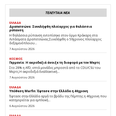
ΤΕΛΕΥΤΑΙΑ ΝΕΑ
ΕΛΛΑΔΑ
Δραπετσώνα: Συνελήφθη πλοίαρχος για θαλάσσια
ρύπανση
Η θαλάσσια ρύπανση εντοπίσηκε στον όρμο Κράκαρη στα
Λιπάσματα Δραπετσώνας.Συνελήφθη ο 59χρονος πλοίαρχος
δεξαμενόπλοιου...
7 Αυγούστου 2026
ΚΟΣΜΟΣ
Γερμανία: Η ακροδεξιά άνοιξε τη διαφορά με τον Μερτς
Στο 28% η AfD, επτά μονάδες μπροστά από το CDU/CSU του
Μερτς.Η ακροδεξιά Εναλλακτική...
7 Αυγούστου 2026
ΕΛΛΑΔΑ
Υπόθεση Marfin: Έφτασε στην Ελλάδα η 46χρονη
Έφτασε στην Ελλάδα αργά το βράδυ της Πέμπτης η 46χρονη που
κατηγορείται για εμπλοκή...
6 Αυγούστου 2026
ΕΛΛΑΔΑ