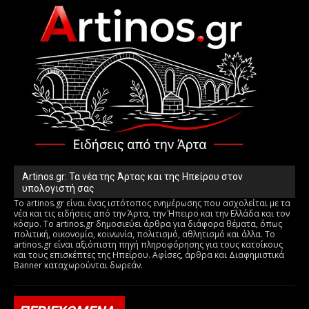
Artinos.gr: Τα νέα της Άρτας και της Ηπείρου στον
υπολογιστή σας
Το artinos.gr είναι ένας ιστότοπος ενημέρωσης που ασχολείται με τα
νέα και τις ειδήσεις από την Άρτα, την Ήπειρο και την Ελλάδα και τον
κόσμο. Το artinos.gr δημοσιεύει άρθρα για διάφορα θέματα, όπως
πολιτική, οικονομία, κοινωνία, πολιτισμό, αθλητισμό και άλλα. Το
artinos.gr είναι αξιόπιστη πηγή πληροφόρησης για τους κατοίκους
και τους επισκέπτες της Ηπείρου. Αφίσες, άρθρα και Διαφημιστικά
Banner καταχωρούνται δωρεάν.