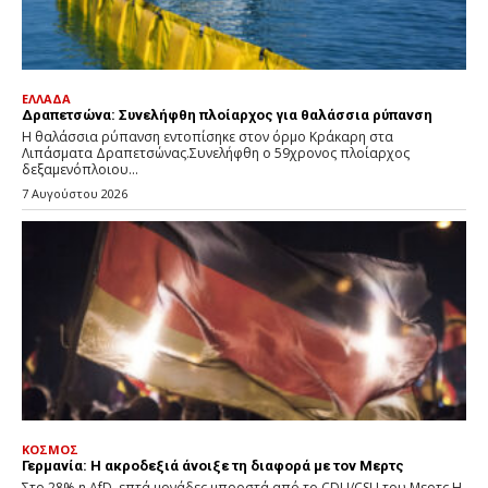
ΕΛΛΑΔΑ
Δραπετσώνα: Συνελήφθη πλοίαρχος για θαλάσσια ρύπανση
Η θαλάσσια ρύπανση εντοπίσηκε στον όρμο Κράκαρη στα
Λιπάσματα Δραπετσώνας.Συνελήφθη ο 59χρονος πλοίαρχος
δεξαμενόπλοιου...
7 Αυγούστου 2026
ΚΟΣΜΟΣ
Γερμανία: Η ακροδεξιά άνοιξε τη διαφορά με τον Μερτς
Στο 28% η AfD, επτά μονάδες μπροστά από το CDU/CSU του Μερτς.Η