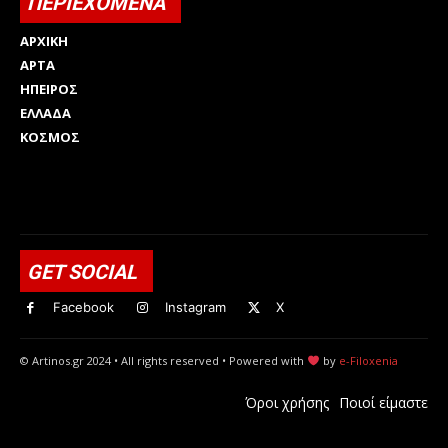
ΠΕΡΙΕΧΟΜΕΝΑ
ΑΡΧΙΚΗ
ΑΡΤΑ
ΗΠΕΙΡΟΣ
ΕΛΛΑΔΑ
ΚΟΣΜΟΣ
Html code here! Replace this with any non empty raw html
code and that's it.
GET SOCIAL
Facebook
Instagram
X
© Artinos.gr 2024 • All rights reserved • Powered with
by
e-Filoxenia
Όροι χρήσης
Ποιοί είμαστε