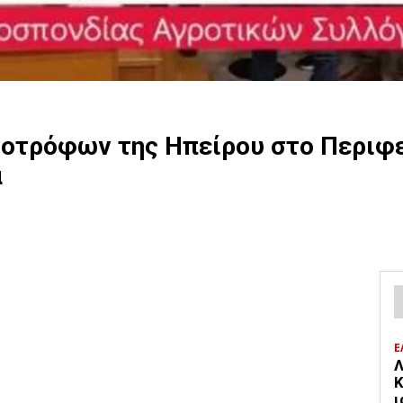
οτρόφων της Ηπείρου στο Περιφε
α
Ε
Λ
Κ
ι