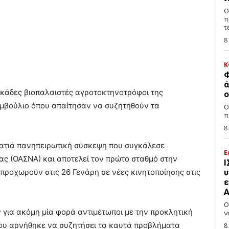
Ο
π
τ
8
Κ
Φ
ά
κάδες βιοπαλαιστές αγροτοκτηνοτρόφοι της
ο
υμβούλιο όπου απαίτησαν να συζητηθούν τα
Ο
π
8
λατιά πανηπειρωτική σύσκεψη που συγκάλεσε
Ε
ς (ΟΑΣΝΑ) και αποτελεί τον πρώτο σταθμό στην
Ι
προχωρούν στις 26 Γενάρη σε νέες κινητοποίησης στις
υ
ε
Α
Ο
 για ακόμη μία φορά αντιμέτωποι με την προκλητική
ν
που αρνήθηκε να συζητήσει τα καυτά προβλήματα
8