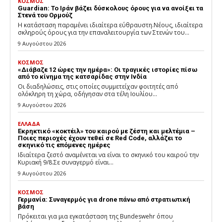
ΚΟΣΜΟΣ
Guardian: Το Ιράν βάζει δύσκολους όρους για να ανοίξει τα
Στενά του Ορμούζ
Η κατάσταση παραμένει ιδιαίτερα εύθραυστη.Νέους, ιδιαίτερα
σκληρούς όρους για την επαναλειτουργία των Στενών του...
9 Αυγούστου 2026
ΚΟΣΜΟΣ
«Διάβαζε 12 ώρες την ημέρα»: Οι τραγικές ιστορίες πίσω
από το κίνημα της κατσαρίδας στην Ινδία
Οι διαδηλώσεις, στις οποίες συμμετείχαν φοιτητές από
ολόκληρη τη χώρα, οδήγησαν στα τέλη Ιουλίου...
9 Αυγούστου 2026
ΕΛΛΑΔΑ
Εκρηκτικό «κοκτέιλ» του καιρού με ζέστη και μελτέμια –
Ποιες περιοχές έχουν τεθεί σε Red Code, αλλάζει το
σκηνικό τις επόμενες ημέρες
Ιδιαίτερα ζεστό αναμένεται να είναι το σκηνικό του καιρού την
Κυριακή 9/8.Σε συναγερμό είναι...
9 Αυγούστου 2026
ΚΟΣΜΟΣ
Γερμανία: Συναγερμός για drone πάνω από στρατιωτική
βάση
Πρόκειται για μια εγκατάσταση της Bundeswehr όπου