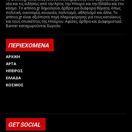
νέα και τις ειδήσεις από την Άρτα, την Ήπειρο και την Ελλάδα και τον
κόσμο. Το artinos.gr δημοσιεύει άρθρα για διάφορα θέματα, όπως
πολιτική, οικονομία, κοινωνία, πολιτισμό, αθλητισμό και άλλα. Το
artinos.gr είναι αξιόπιστη πηγή πληροφόρησης για τους κατοίκους
και τους επισκέπτες της Ηπείρου. Αφίσες, άρθρα και Διαφημιστικά
Banner καταχωρούνται δωρεάν.
ΠΕΡΙΕΧΟΜΕΝΑ
ΑΡΧΙΚΗ
ΑΡΤΑ
ΗΠΕΙΡΟΣ
ΕΛΛΑΔΑ
ΚΟΣΜΟΣ
Html code here! Replace this with any non empty raw html
code and that's it.
GET SOCIAL